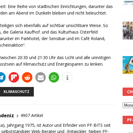
ert: Eine Reihe von städtischen Einrichtungen, darunter das
rden am Abend im Dunkeln bleiben und nicht beleuchtet.
iligen sich ebenfalls auf sichtbar unsichtbare Weise. So
 die Galeria Kaufhof. und das Kulturhaus Osterfeld
darunter im Parkhotel, der Sensibar und im Café Roland,
scheinaktion“.
wischen 20:30 und 21:30 Uhr das Licht und alle unnötigen
stsein auf Klimaschutz und Energiesparen zu lenken.
CH
KLIMASCHUTZ
adeniz
4907 Artikel
PF
a), Jahrgang 1975, ist Autor und Erfinder von PF-BITS seit
ch selbstständiger Web-Berater und -Entwickler. Neben PF-