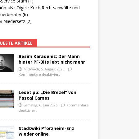
Service Staffl (1)
hönfuß · Digel · Koch Rechtsanwälte und
uerberater (6)
i Niedersetz (2)
UESTE ARTIKEL
Besim Karadeniz: Der Mann
hinter PF-Bits lebt nicht mehr
Mittwoch, 5. August 2026
Kommentare deaktiviert
Lesetipp: „Die Brezel“ von
Pascal Cames
Samstag, 6. Juni 2026
Kommentare
deaktiviert
Stadtwiki Pforzheim-Enz
wieder online