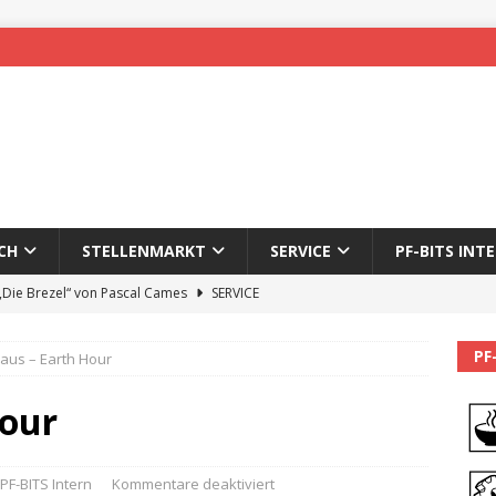
CH
STELLENMARKT
SERVICE
PF-BITS INT
 „Die Brezel“ von Pascal Cames
SERVICE
forzheim-Enz wieder online
STADTLEBEN
PF
 aus – Earth Hour
eichnung des 65. Fasnetsumzugs Dillweißenstein
Hour
]
We’ll be back.
PF-BITS INTERN
Karadeniz: Der Mann hinter PF-Bits lebt nicht mehr
ALLGEMEIN
PF-BITS Intern
Kommentare deaktiviert