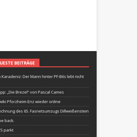
UESTE BEITRÄGE
 Karadeniz: Der Mann hinter PF-Bits lebt nicht
ipp: „Die Brezel“ von Pascal Cames
wiki Pforzheim-Enz wieder online
ichnung des 65. Fasnetsumzugs Dillweißenstein
be back.
TS parkt