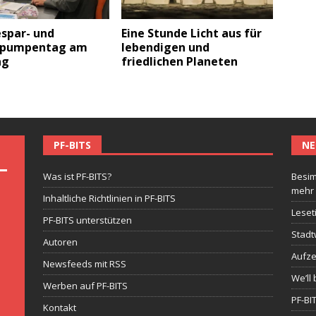
espar- und
Eine Stunde Licht aus für
pumpentag am
lebendigen und
ag
friedlichen Planeten
PF-BITS
NE
Was ist PF-BITS?
Besim
mehr
Inhaltliche Richtlinien in PF-BITS
Leset
PF-BITS unterstützen
Stadt
Autoren
Aufze
Newsfeeds mit RSS
We’ll 
Werben auf PF-BITS
PF-BI
Kontakt