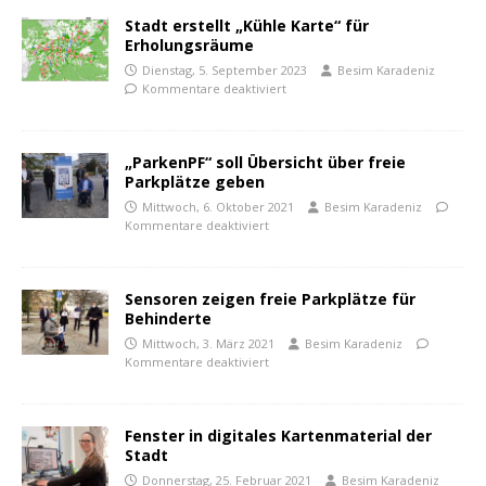
Stadt erstellt „Kühle Karte“ für
Erholungsräume
Dienstag, 5. September 2023
Besim Karadeniz
Kommentare deaktiviert
„ParkenPF“ soll Übersicht über freie
Parkplätze geben
Mittwoch, 6. Oktober 2021
Besim Karadeniz
Kommentare deaktiviert
Sensoren zeigen freie Parkplätze für
Behinderte
Mittwoch, 3. März 2021
Besim Karadeniz
Kommentare deaktiviert
Fenster in digitales Kartenmaterial der
Stadt
Donnerstag, 25. Februar 2021
Besim Karadeniz