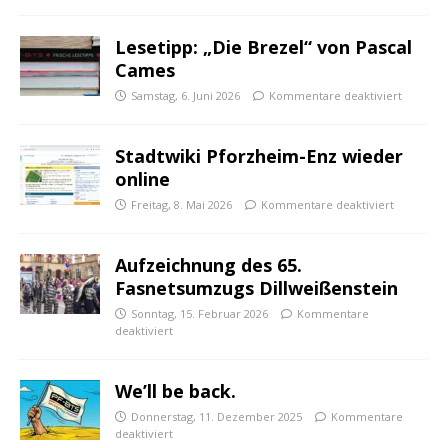
Lesetipp: „Die Brezel“ von Pascal
Cames
Samstag, 6. Juni 2026
Kommentare deaktiviert
Stadtwiki Pforzheim-Enz wieder
online
Freitag, 8. Mai 2026
Kommentare deaktiviert
Aufzeichnung des 65.
Fasnetsumzugs Dillweißenstein
Sonntag, 15. Februar 2026
Kommentare
deaktiviert
We’ll be back.
Donnerstag, 11. Dezember 2025
Kommentare
deaktiviert