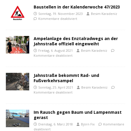
Baustellen in der Kalenderwoche 47/2023
Sonntag, 19. November 2023
Besim Karadeniz
Kommentare deaktiviert
Ampelanlage des Enztalradwegs an der
Jahnstraße offiziell eingeweiht
Freitag, 6. August 2021
Besim Karadeniz
Kommentare deaktiviert
Jahnstraße bekommt Rad- und
Fußverkehrsampel
Sonntag, 25. April 2021
Besim Karadeniz
Kommentare deaktiviert
Im Rausch gegen Baum und Lampenmast
gerast
Dienstag, 6. März 2018
Björn Fix
Kommentare
deaktiviert