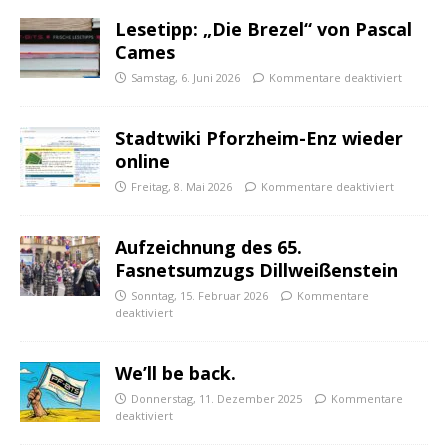
Lesetipp: „Die Brezel“ von Pascal
Cames
Samstag, 6. Juni 2026
Kommentare deaktiviert
Stadtwiki Pforzheim-Enz wieder
online
Freitag, 8. Mai 2026
Kommentare deaktiviert
Aufzeichnung des 65.
Fasnetsumzugs Dillweißenstein
Sonntag, 15. Februar 2026
Kommentare
deaktiviert
We’ll be back.
Donnerstag, 11. Dezember 2025
Kommentare
deaktiviert