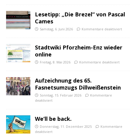
Lesetipp: „Die Brezel“ von Pascal
Cames
Samstag, 6. Juni 2026
Kommentare deaktiviert
Stadtwiki Pforzheim-Enz wieder
online
Freitag, 8. Mai 2026
Kommentare deaktiviert
Aufzeichnung des 65.
Fasnetsumzugs Dillweißenstein
Sonntag, 15. Februar 2026
Kommentare
deaktiviert
We’ll be back.
Donnerstag, 11. Dezember 2025
Kommentare
deaktiviert