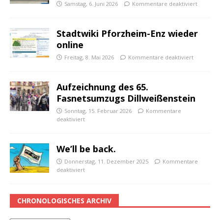
Samstag, 6. Juni 2026
Kommentare deaktiviert
Stadtwiki Pforzheim-Enz wieder
online
Freitag, 8. Mai 2026
Kommentare deaktiviert
Aufzeichnung des 65.
Fasnetsumzugs Dillweißenstein
Sonntag, 15. Februar 2026
Kommentare
deaktiviert
We’ll be back.
Donnerstag, 11. Dezember 2025
Kommentare
deaktiviert
CHRONOLOGISCHES ARCHIV