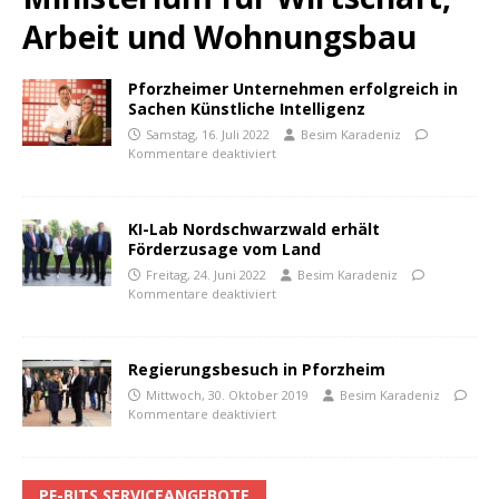
Arbeit und Wohnungsbau
Pforzheimer Unternehmen erfolgreich in
Sachen Künstliche Intelligenz
Samstag, 16. Juli 2022
Besim Karadeniz
Kommentare deaktiviert
KI-Lab Nordschwarzwald erhält
Förderzusage vom Land
Freitag, 24. Juni 2022
Besim Karadeniz
Kommentare deaktiviert
Regierungsbesuch in Pforzheim
Mittwoch, 30. Oktober 2019
Besim Karadeniz
Kommentare deaktiviert
PF-BITS SERVICEANGEBOTE