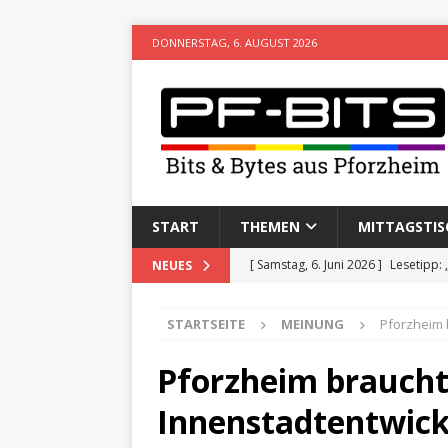
DONNERSTAG, 6. AUGUST 2026
START
THEMEN
MITTAGSTIS
[ Samstag, 6. Juni 2026 ]
Lesetipp:
NEUES
[ Freitag, 8. Mai 2026 ]
Stadtwiki P
STARTSEITE
MEINUNG
Pforzheim 
[ Sonntag, 15. Februar 2026 ]
Aufz
VERANSTALTUNGEN
Pforzheim braucht
[ Donnerstag, 11. Dezember 2025 
Innenstadtentwick
[ Mittwoch, 5. August 2026 ]
Besim 