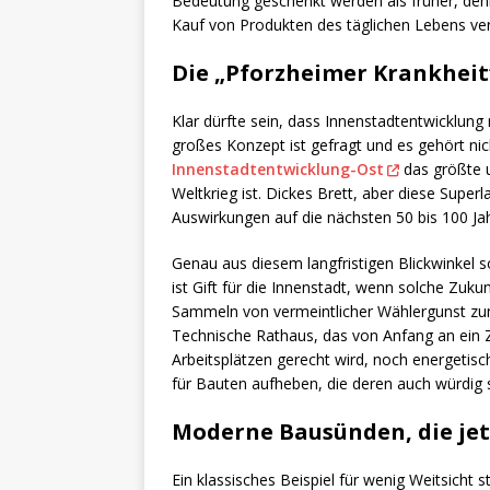
Bedeutung geschenkt werden als früher, den
Kauf von Produkten des täglichen Lebens ve
Die „Pforzheimer Krankheit
Klar dürfte sein, dass Innenstadtentwicklung n
großes Konzept ist gefragt und es gehört nic
Innenstadtentwicklung-Ost
das größte 
Weltkrieg ist. Dickes Brett, aber diese Superl
Auswirkungen auf die nächsten 50 bis 100 Ja
Genau aus diesem langfristigen Blickwinkel s
ist Gift für die Innenstadt, wenn solche Zu
Sammeln von vermeintlicher Wählergunst zum
Technische Rathaus, das von Anfang an ei
Arbeitsplätzen gerecht wird, noch energetisc
für Bauten aufheben, die deren auch würdig s
Moderne Bausünden, die jet
Ein klassisches Beispiel für wenig Weitsicht