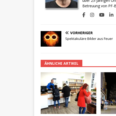
über 25-jährigen On
Betreuung von PF-BI
VORHERIGER
Spektakuläre Bilder aus Feuer
ÄHNLICHE ARTIKEL