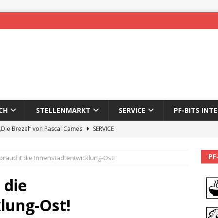
CH
STELLENMARKT
SERVICE
PF-BITS INT
 „Die Brezel“ von Pascal Cames
SERVICE
forzheim-Enz wieder online
STADTLEBEN
PF
braucht die Innenstadtentwicklung-Ost!
eichnung des 65. Fasnetsumzugs Dillweißenstein
 die
]
We’ll be back.
PF-BITS INTERN
lung-Ost!
Karadeniz: Der Mann hinter PF-Bits lebt nicht mehr
ALLGEMEIN