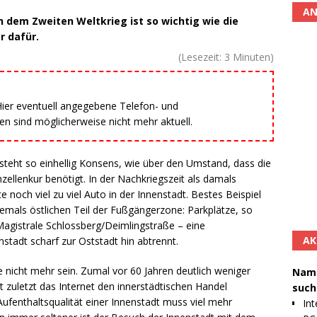
AN
 dem Zweiten Weltkrieg ist so wichtig wie die
r dafür.
(Lesezeit:
3
Minuten)
 Hier eventuell angegebene Telefon- und
 sind möglicherweise nicht mehr aktuell.
steht so einhellig Konsens, wie über den Umstand, dass die
zellenkur benötigt. In der Nachkriegszeit als damals
 noch viel zu viel Auto in der Innenstadt. Bestes Beispiel
ehemals östlichen Teil der Fußgängerzone: Parkplätze, so
 Magistrale Schlossberg/Deimlingstraße – eine
AK
tadt scharf zur Oststadt hin abtrennt.
nicht mehr sein. Zumal vor 60 Jahren deutlich weniger
Namh
 zuletzt das Internet den innerstädtischen Handel
such
Aufenthaltsqualität einer Innenstadt muss viel mehr
Int