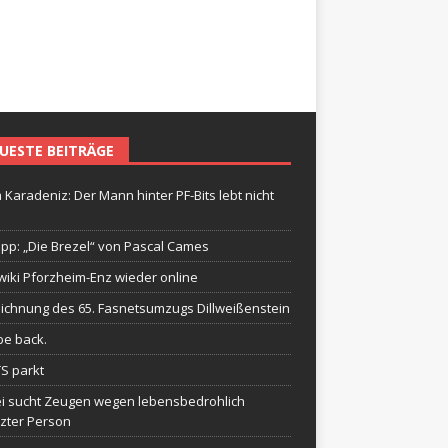
UESTE BEITRÄGE
 Karadeniz: Der Mann hinter PF-Bits lebt nicht
ipp: „Die Brezel“ von Pascal Cames
wiki Pforzheim-Enz wieder online
ichnung des 65. Fasnetsumzugs Dillweißenstein
be back.
TS parkt
ei sucht Zeugen wegen lebensbedrohlich
tzter Person