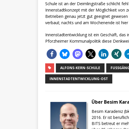
Schule ist an der Deimlingstraße schlicht feh
Innenstadtkonzept mit der Möglichkeit von
Betrieben genau jetzt gut geeignet gewesen 
verbaut; nachts und am Wochenende ist hier 
Innenstadtentwicklung ist ein Geschäft, das i
Pforzheimer Kommunalpolitik diese Denkwei
ALFONS-KERN-SCHULE
FUSSGÄNG
INNENSTADTENTWICKLUNG-OST
Über Besim Kar
Besim Karadeniz (bk
2016. Er ist berufli
BITS betreut er meh