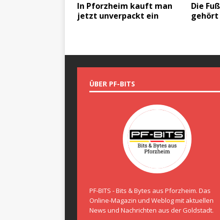
In Pforzheim kauft man
Die Fu
jetzt unverpackt ein
gehört
ÜBER PF-BITS
PF-BITS - Bits & Bytes aus Pforzheim. Das
Online-Magazin und Weblog mit aktuellen
News und Nachrichten aus der Goldstadt.