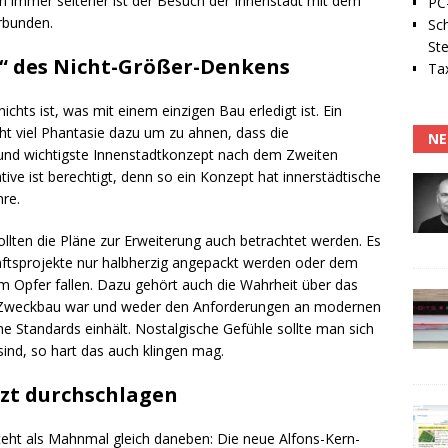
n immer seltener ist der Besuch der Innenstadt mit dem
PC-
rbunden.
Sc
Ste
“ des Nicht-Größer-Denkens
Tax
ichts ist, was mit einem einzigen Bau erledigt ist. Ein
ht viel Phantasie dazu um zu ahnen, dass die
NE
und wichtigste Innenstadtkonzept nach dem Zweiten
ative ist berechtigt, denn so ein Konzept hat innerstädtische
hre.
ollten die Pläne zur Erweiterung auch betrachtet werden. Es
kunftsprojekte nur halbherzig angepackt werden oder dem
 Opfer fallen. Dazu gehört auch die Wahrheit über das
n Zweckbau war und weder den Anforderungen an modernen
he Standards einhält. Nostalgische Gefühle sollte man sich
ind, so hart das auch klingen mag.
zt durchschlagen
 steht als Mahnmal gleich daneben: Die neue Alfons-Kern-