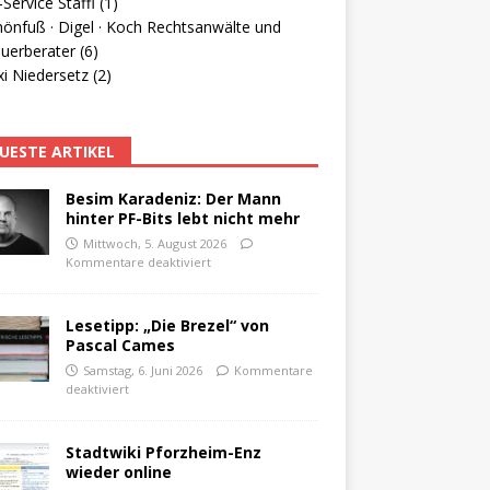
Service Staffl (1)
hönfuß · Digel · Koch Rechtsanwälte und
uerberater (6)
i Niedersetz (2)
UESTE ARTIKEL
Besim Karadeniz: Der Mann
hinter PF-Bits lebt nicht mehr
Mittwoch, 5. August 2026
Kommentare deaktiviert
Lesetipp: „Die Brezel“ von
Pascal Cames
Samstag, 6. Juni 2026
Kommentare
deaktiviert
Stadtwiki Pforzheim-Enz
wieder online