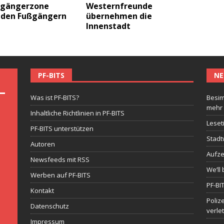
ßgängerzone
Westernfreunde
 den Fußgängern
übernehmen die
Innenstadt
PF-BITS
NE
Was ist PF-BITS?
Besim
mehr
Inhaltliche Richtlinien in PF-BITS
Leset
PF-BITS unterstützen
Stadt
Autoren
Aufze
Newsfeeds mit RSS
We’ll 
Werben auf PF-BITS
PF-BI
Kontakt
Poliz
Datenschutz
verle
Impressum