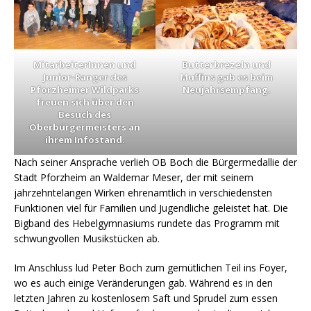
MitarbeiterInnen und
Butterbrezeln und
Junior-Ranger des
Muffins gab es beim
Pforzheimer Wildparks
Neujahrsempfang.
freuen sich über den
Besuch des
Oberbürgermeisters an
ihrem Infostand.
Nach seiner Ansprache verlieh OB Boch die Bürgermedallie der
Stadt Pforzheim an Waldemar Meser, der mit seinem
jahrzehntelangen Wirken ehrenamtlich in verschiedensten
Funktionen viel für Familien und Jugendliche geleistet hat. Die
Bigband des Hebelgymnasiums rundete das Programm mit
schwungvollen Musikstücken ab.
Im Anschluss lud Peter Boch zum gemütlichen Teil ins Foyer,
wo es auch einige Veränderungen gab. Während es in den
letzten Jahren zu kostenlosem Saft und Sprudel zum essen