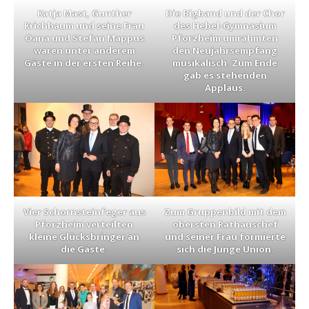
Katja Mast, Gunther
Die Bigband und der Chor
Krichbaum und seine Frau
des Hebel-Gymnasium
Oana und Stefan Mappus
Pforzheim umrahmten
waren unter anderem
den Neujahrsempfang
Gäste in der ersten Reihe.
musikalisch. Zum Ende
gab es stehenden
Applaus.
Vier Schornsteinfeger aus
Zum Gruppenbild mit dem
Pforzheim verteilten
obersten Rathauschef
kleine Glücksbringer an
und seiner Frau formierte
die Gäste.
sich die Junge Union.