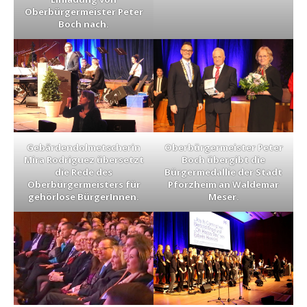
Oberbürgermeister Peter
Boch nach.
Gebärdendolmetscherin
Oberbürgermeister Peter
Mira Rodriguez übersetzt
Boch übergibt die
die Rede des
Bürgermedallie der Stadt
Oberbürgermeisters für
Pforzheim an Waldemar
gehörlose BürgerInnen.
Meser.