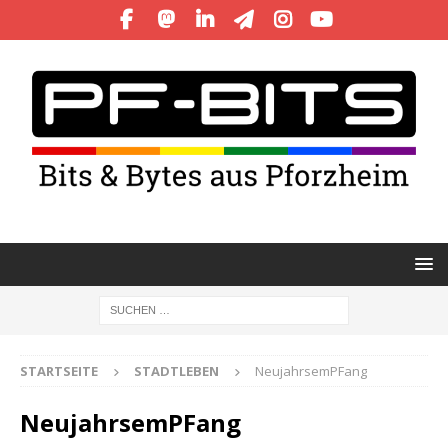
STARTSEITE
STADTLEBEN
NeujahrsemPFang
NeujahrsemPFang