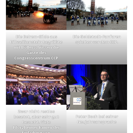
Die Belrem-Gilde aus
Die Goldstadt-Fanfaren
Dillweißenstein begrüßte
spielten vor dem CCP.
mit Böllerschüssen die
Gäste des
Congresscentrum CCP
Zwar nicht restlos
Peter Boch bei seiner
besetzt, aber sehr gut
Neujahrsansprache
besucht. Viele
Pforzheimer kamen der
Einladung von