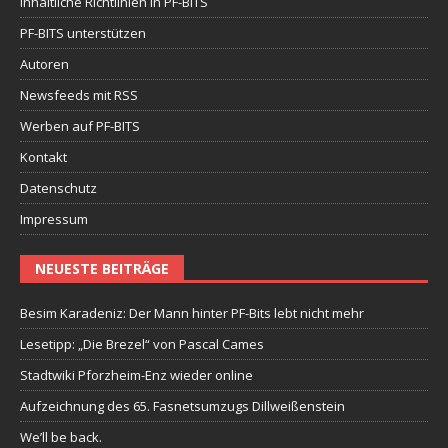
Inhaltliche Richtlinien in PF-BITS
PF-BITS unterstützen
Autoren
Newsfeeds mit RSS
Werben auf PF-BITS
Kontakt
Datenschutz
Impressum
NEUESTE BEITRÄGE
Besim Karadeniz: Der Mann hinter PF-Bits lebt nicht mehr
Lesetipp: „Die Brezel“ von Pascal Cames
Stadtwiki Pforzheim-Enz wieder online
Aufzeichnung des 65. Fasnetsumzugs Dillweißenstein
We’ll be back.