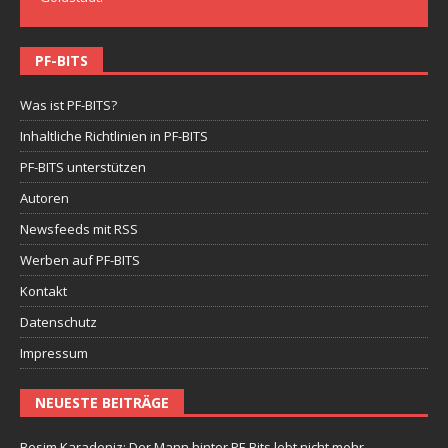
PF-BITS
Was ist PF-BITS?
Inhaltliche Richtlinien in PF-BITS
PF-BITS unterstützen
Autoren
Newsfeeds mit RSS
Werben auf PF-BITS
Kontakt
Datenschutz
Impressum
NEUESTE BEITRÄGE
Besim Karadeniz: Der Mann hinter PF-Bits lebt nicht mehr