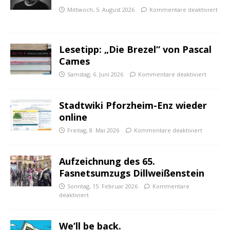
Mittwoch, 5. August 2026
Kommentare deaktiviert
Lesetipp: „Die Brezel“ von Pascal
Cames
Samstag, 6. Juni 2026
Kommentare deaktiviert
Stadtwiki Pforzheim-Enz wieder
online
Freitag, 8. Mai 2026
Kommentare deaktiviert
Aufzeichnung des 65.
Fasnetsumzugs Dillweißenstein
Sonntag, 15. Februar 2026
Kommentare
deaktiviert
We’ll be back.