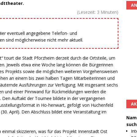
adttheater.
AN
(Lesezeit:
3
Minuten)
 Hier eventuell angegebene Telefon- und
 sind möglicherweise nicht mehr aktuell.
 tourt die Stadt Pforzheim derzeit durch die Ortsteile, um
ren. Jeweils etwa eine Woche lang können die Bürgerinnen
 des Projekts sowie die möglichen weiteren Vorgehensweisen
ehen an einem bis zwei halben Tagen Mitarbeiterinnen und
rläuternde Ausführungen zur Verfügung. Mit insgesamt sechs
üren und einer Pinnwand für Rückmeldungen werden die
. Den Auftakt der Tournee bildete in der vergangenen
AK
usstellungsformat in Ho-henwart, gefolgt von Huchenfeld
 (30. April). Den Abschluss bildet eine Veranstaltung im
Namh
such
Int
 einmal skizzieren, was für das Projekt Innenstadt Ost