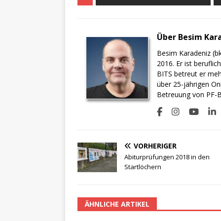
Über Besim Kar
Besim Karadeniz (bk
2016. Er ist berufli
BITS betreut er meh
über 25-jährigen On
Betreuung von PF-BI
VORHERIGER
Abiturprüfungen 2018 in den
Startlöchern
ÄHNLICHE ARTIKEL