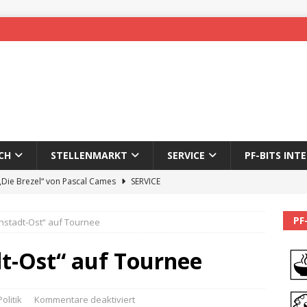
CH
STELLENMARKT
SERVICE
PF-BITS INT
 „Die Brezel“ von Pascal Cames
SERVICE
forzheim-Enz wieder online
STADTLEBEN
PF
enstadt-Ost“ auf Tournee
eichnung des 65. Fasnetsumzugs Dillweißenstein
dt-Ost“ auf Tournee
]
We’ll be back.
PF-BITS INTERN
Karadeniz: Der Mann hinter PF-Bits lebt nicht mehr
ALLGEMEIN
Politik
Kommentare deaktiviert