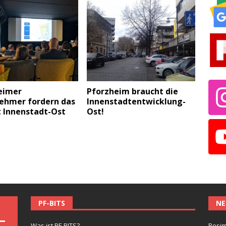
eimer
Pforzheim braucht die
ehmer fordern das
Innenstadtentwicklung-
t Innenstadt-Ost
Ost!
PF-BITS
NE
Was ist PF-BITS?
Besim