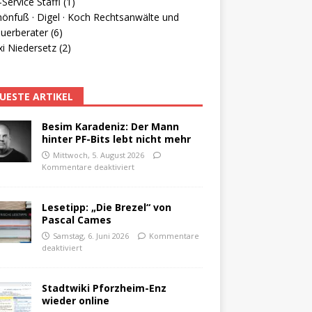
Service Staffl (1)
hönfuß · Digel · Koch Rechtsanwälte und
uerberater (6)
i Niedersetz (2)
UESTE ARTIKEL
Besim Karadeniz: Der Mann
hinter PF-Bits lebt nicht mehr
Mittwoch, 5. August 2026
Kommentare deaktiviert
Lesetipp: „Die Brezel“ von
Pascal Cames
Samstag, 6. Juni 2026
Kommentare
deaktiviert
Stadtwiki Pforzheim-Enz
wieder online