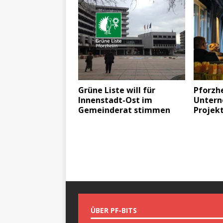
Grüne Liste will für
Pforzh
Innenstadt-Ost im
Untern
Gemeinderat stimmen
Projek
ÜBER PF-BITS