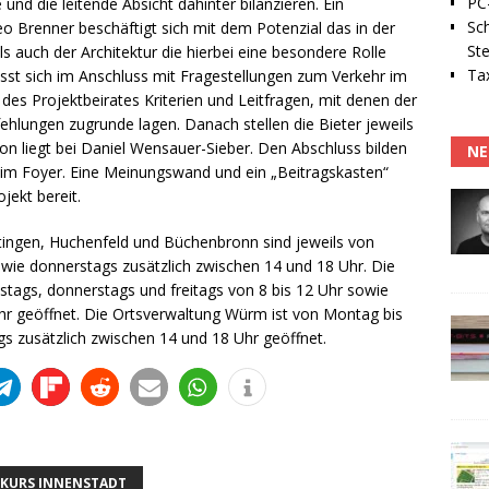
PC-
 und die leitende Absicht dahinter bilanzieren. Ein
Sc
o Brenner beschäftigt sich mit dem Potenzial das in der
Ste
ls auch der Architektur die hierbei eine besondere Rolle
Tax
asst sich im Anschluss mit Fragestellungen zum Verkehr im
 des Projektbeirates Kriterien und Leitfragen, mit denen der
ehlungen zugrunde lagen. Danach stellen die Bieter jeweils
on liegt bei Daniel Wensauer-Sieber. Den Abschluss bilden
NE
 im Foyer. Eine Meinungswand und ein „Beitragskasten“
ekt bereit.
tingen, Huchenfeld und Büchenbronn sind jeweils von
wie donnerstags zusätzlich zwischen 14 und 18 Uhr. Die
tags, donnerstags und freitags von 8 bis 12 Uhr sowie
hr geöffnet. Die Ortsverwaltung Würm ist von Montag bis
gs zusätzlich zwischen 14 und 18 Uhr geöffnet.
KURS INNENSTADT