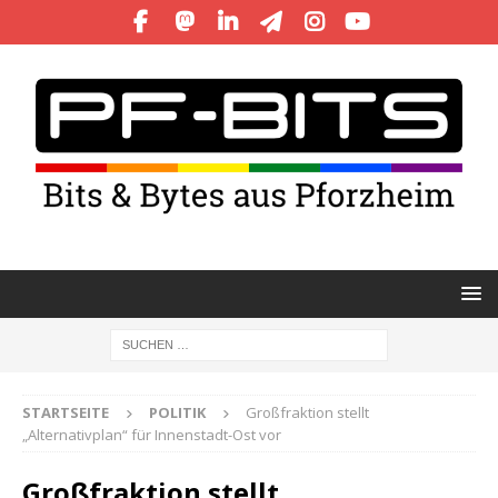
STARTSEITE
POLITIK
Großfraktion stellt
„Alternativplan“ für Innenstadt-Ost vor
Großfraktion stellt