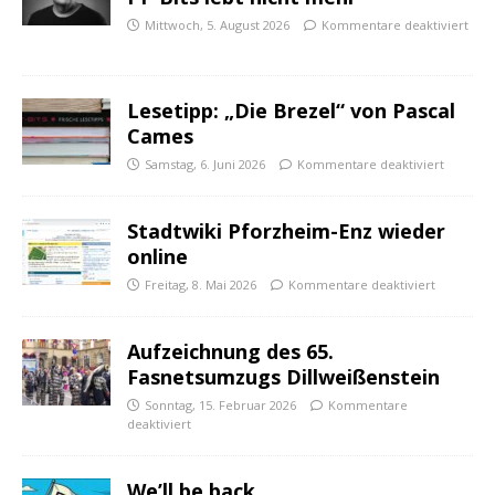
Mittwoch, 5. August 2026
Kommentare deaktiviert
Lesetipp: „Die Brezel“ von Pascal
Cames
Samstag, 6. Juni 2026
Kommentare deaktiviert
Stadtwiki Pforzheim-Enz wieder
online
Freitag, 8. Mai 2026
Kommentare deaktiviert
Aufzeichnung des 65.
Fasnetsumzugs Dillweißenstein
Sonntag, 15. Februar 2026
Kommentare
deaktiviert
We’ll be back.