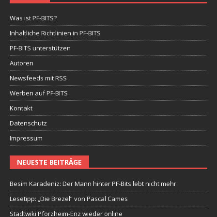
Was ist PF-BITS?
Inhaltliche Richtlinien in PF-BITS
PF-BITS unterstützen
Autoren
Newsfeeds mit RSS
Werben auf PF-BITS
Kontakt
Datenschutz
Impressum
NEUESTE BEITRÄGE
Besim Karadeniz: Der Mann hinter PF-Bits lebt nicht mehr
Lesetipp: „Die Brezel“ von Pascal Cames
Stadtwiki Pforzheim-Enz wieder online