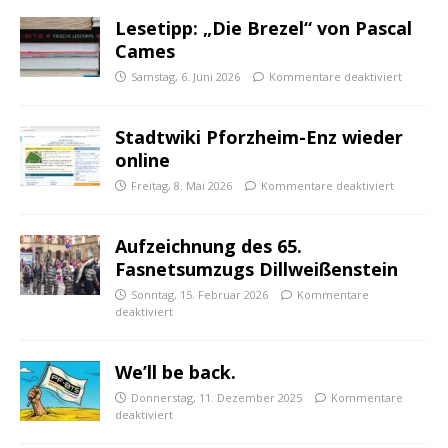
Lesetipp: „Die Brezel“ von Pascal
Cames
Samstag, 6. Juni 2026
Kommentare deaktiviert
Stadtwiki Pforzheim-Enz wieder
online
Freitag, 8. Mai 2026
Kommentare deaktiviert
Aufzeichnung des 65.
Fasnetsumzugs Dillweißenstein
Sonntag, 15. Februar 2026
Kommentare
deaktiviert
We’ll be back.
Donnerstag, 11. Dezember 2025
Kommentare
deaktiviert