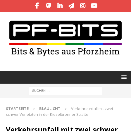
STARTSEITE
BLAULICHT
Verkehrsunfall mit zwei
schwer Verletzten in der Kieselbronner Straße
Verkehrsunfall mit zwei schwer