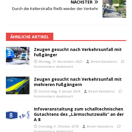
NÄCHSTER
Durch die Kelterstraße fließt wieder der Verkehr
ÄHNLICHE ARTIKEL
Zeugen gesucht nach Verkehrsunfall mit
Fußgänger
Montag, 13. November 2023
Besim Karadeniz
Kommentare deaktiviert
Zeugen gesucht nach Verkehrsunfall mit
mehreren Fußgängern
Donnerstag, 4. Januar 2024
Besim Karadeniz
Kommentare deaktiviert
Infoveranstaltung zum schalltechnischen
Gutachtens des „Lärmschutzwalls“ an der
A 8
Dienstag, 9. Oktober 2018
Besim Karadeniz
Kommentare deaktiviert