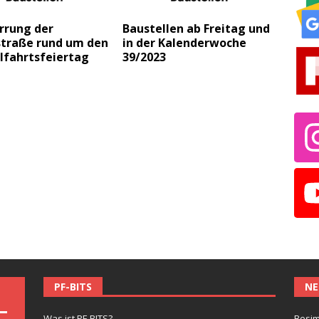
rrung der
Baustellen ab Freitag und
straße rund um den
in der Kalenderwoche
fahrtsfeiertag
39/2023
PF-BITS
NE
Was ist PF-BITS?
Besim