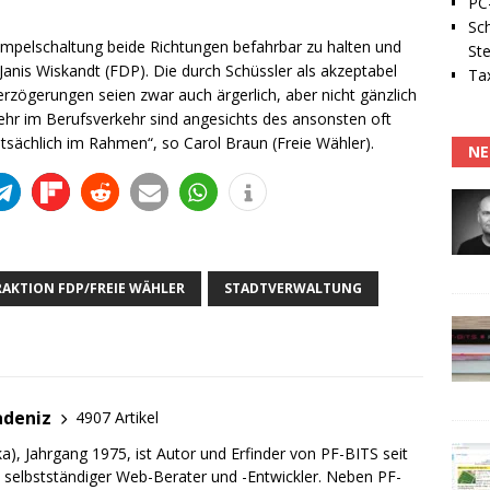
PC-
Sc
r Ampelschaltung beide Richtungen befahrbar zu halten und
Ste
nis Wiskandt (FDP). Die durch Schüssler als akzeptabel
Tax
rzögerungen seien zwar auch ärgerlich, aber nicht gänzlich
mehr im Berufsverkehr sind angesichts des ansonsten oft
tsächlich im Rahmen“, so Carol Braun (Freie Wähler).
NE
AKTION FDP/FREIE WÄHLER
STADTVERWALTUNG
adeniz
4907 Artikel
a), Jahrgang 1975, ist Autor und Erfinder von PF-BITS seit
ch selbstständiger Web-Berater und -Entwickler. Neben PF-