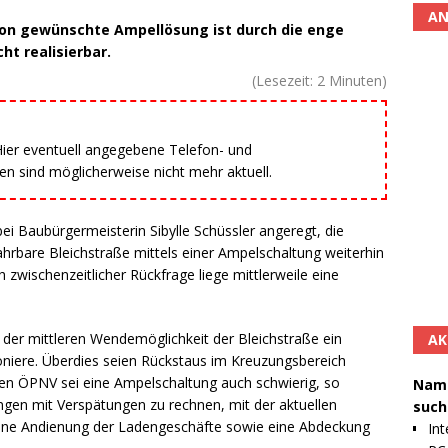
AN
on gewünschte Ampellösung ist durch die enge
ht realisierbar.
(Lesezeit:
2
Minuten)
 Hier eventuell angegebene Telefon- und
 sind möglicherweise nicht mehr aktuell.
ei Baubürgermeisterin Sibylle Schüssler angeregt, die
fahrbare Bleichstraße mittels einer Ampelschaltung weiterhin
 zwischenzeitlicher Rückfrage liege mittlerweile eine
 der mittleren Wendemöglichkeit der Bleichstraße ein
AK
oniere. Überdies seien Rückstaus im Kreuzungsbereich
den ÖPNV sei eine Ampelschaltung auch schwierig, so
Namh
ungen mit Verspätungen zu rechnen, mit der aktuellen
such
h eine Andienung der Ladengeschäfte sowie eine Abdeckung
Int