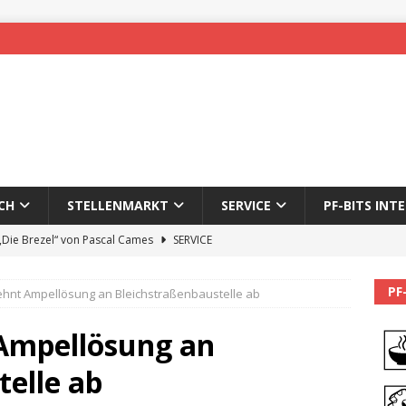
CH
STELLENMARKT
SERVICE
PF-BITS INT
 „Die Brezel“ von Pascal Cames
SERVICE
forzheim-Enz wieder online
STADTLEBEN
PF
ehnt Ampellösung an Bleichstraßenbaustelle ab
eichnung des 65. Fasnetsumzugs Dillweißenstein
Ampellösung an
]
We’ll be back.
PF-BITS INTERN
elle ab
Karadeniz: Der Mann hinter PF-Bits lebt nicht mehr
ALLGEMEIN