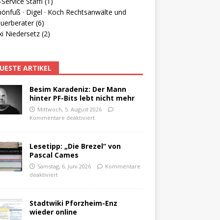
Service Staffl (1)
hönfuß · Digel · Koch Rechtsanwälte und
uerberater (6)
i Niedersetz (2)
UESTE ARTIKEL
Besim Karadeniz: Der Mann
hinter PF-Bits lebt nicht mehr
Mittwoch, 5. August 2026
Kommentare deaktiviert
Lesetipp: „Die Brezel“ von
Pascal Cames
Samstag, 6. Juni 2026
Kommentare
deaktiviert
Stadtwiki Pforzheim-Enz
wieder online