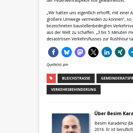
der Feuerwehraspekte voll gewährleistet.
„Wir hatten uns eigentlich erhofft, mit eine
größere Umwege vermeiden zu können“, so Ja
bezeichneten baustellenbedingten Verkehrsve
aus der Welt zu schaffen. „3 bis 5 Minuten 
desaströsen Verkehrsflusses zur Rushhour ta
Quelle(n): pm
BLEICHSTRASSE
GEMEINDERATSFR
VERKEHRSBEHINDERUNG
Über Besim Kar
Besim Karadeniz (bk
2016. Er ist berufli