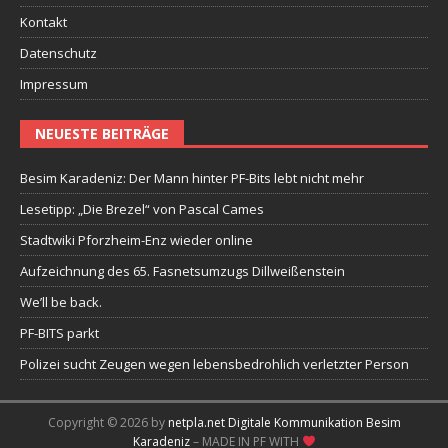
Kontakt
Datenschutz
Impressum
NEUESTE BEITRÄGE
Besim Karadeniz: Der Mann hinter PF-Bits lebt nicht mehr
Lesetipp: „Die Brezel“ von Pascal Cames
Stadtwiki Pforzheim-Enz wieder online
Aufzeichnung des 65. Fasnetsumzugs Dillweißenstein
We’ll be back.
PF-BITS parkt
Polizei sucht Zeugen wegen lebensbedrohlich verletzter Person
Copyright © 2026 by
netpla.net Digitale Kommunikation Besim
Karadeniz
– MADE IN PF WITH