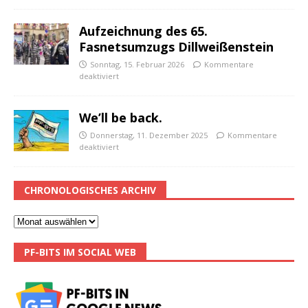
Aufzeichnung des 65.
Fasnetsumzugs Dillweißenstein
Sonntag, 15. Februar 2026
Kommentare
deaktiviert
We’ll be back.
Donnerstag, 11. Dezember 2025
Kommentare
deaktiviert
CHRONOLOGISCHES ARCHIV
PF-BITS IM SOCIAL WEB