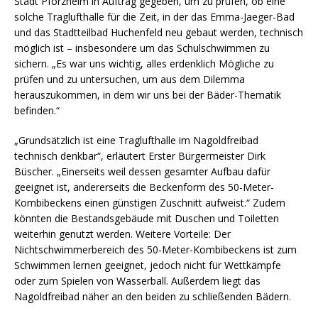
Stadt Pforzheim in Auftrag gegeben, um zu prüfen, ob eine
solche Traglufthalle für die Zeit, in der das Emma-Jaeger-Bad
und das Stadtteilbad Huchenfeld neu gebaut werden, technisch
möglich ist – insbesondere um das Schulschwimmen zu
sichern. „Es war uns wichtig, alles erdenklich Mögliche zu
prüfen und zu untersuchen, um aus dem Dilemma
herauszukommen, in dem wir uns bei der Bäder-Thematik
befinden.“
„Grundsätzlich ist eine Traglufthalle im Nagoldfreibad
technisch denkbar“, erläutert Erster Bürgermeister Dirk
Büscher. „Einerseits weil dessen gesamter Aufbau dafür
geeignet ist, andererseits die Beckenform des 50-Meter-
Kombibeckens einen günstigen Zuschnitt aufweist.“ Zudem
könnten die Bestandsgebäude mit Duschen und Toiletten
weiterhin genutzt werden. Weitere Vorteile: Der
Nichtschwimmerbereich des 50-Meter-Kombibeckens ist zum
Schwimmen lernen geeignet, jedoch nicht für Wettkämpfe
oder zum Spielen von Wasserball. Außerdem liegt das
Nagoldfreibad näher an den beiden zu schließenden Bädern.