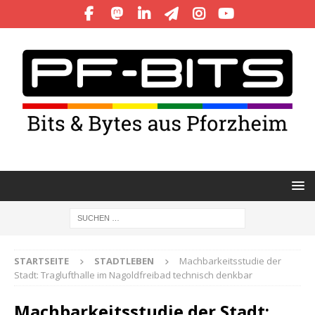
STARTSEITE
STADTLEBEN
Machbarkeitsstudie der
Stadt: Traglufthalle im Nagoldfreibad technisch denkbar
Machbarkeitsstudie der Stadt: