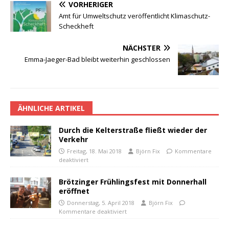
VORHERIGER
Amt für Umweltschutz veröffentlicht Klimaschutz-
Scheckheft
NÄCHSTER
Emma-Jaeger-Bad bleibt weiterhin geschlossen
ÄHNLICHE ARTIKEL
Durch die Kelterstraße fließt wieder der
Verkehr
Freitag, 18. Mai 2018
Björn Fix
Kommentare
deaktiviert
Brötzinger Frühlingsfest mit Donnerhall
eröffnet
Donnerstag, 5. April 2018
Björn Fix
Kommentare deaktiviert