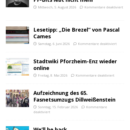
Mittwoch, 5. August 2026
Kommentare deaktiviert
Lesetipp: „Die Brezel“ von Pascal
Cames
Samstag, 6. Juni 2026
Kommentare deaktiviert
Stadtwiki Pforzheim-Enz wieder
online
Freitag, 8. Mai 2026
Kommentare deaktiviert
Aufzeichnung des 65.
Fasnetsumzugs Dillweißenstein
Sonntag, 15. Februar 2026
Kommentare
deaktiviert
We’ll be back.