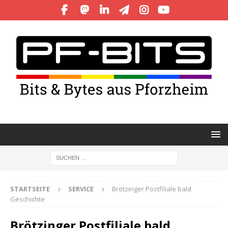
STARTSEITE
SERVICE
Brötzinger Postfiliale bald
Geschichte
Brötzinger Postfiliale bald