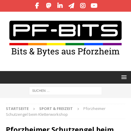
STARTSEITE
SPORT & FREIZEIT
Pforzheimer
Schutzengel beim Kletterworkshop
Pforzheimer Schutzengel beim