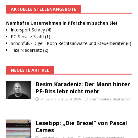
AKTUELLE STELLENANGEBOTE
Namhafte Unternehmen in Pforzheim suchen Sie!
Intersport Schrey (4)
PC-Service Staffl (1)
Schönfuß · Digel · Koch Rechtsanwälte und Steuerberater (6)
Taxi Niedersetz (2)
NEUESTE ARTIKEL
Besim Karadeniz: Der Mann hinter
PF-Bits lebt nicht mehr
Mittwoch, 5. August 2026
Kommentare deaktiviert
Lesetipp: „Die Brezel“ von Pascal
Cames
Samstag, 6. Juni 2026
Kommentare deaktiviert