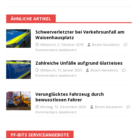
ÄHNLICHE ARTIKEL
Schwerverletzter bei Verkehrsunfall am
Waisenhausplatz
Mittwoch, 3. Oktober 2018
Besim Karadeniz
Kommentare deaktiviert
Zahlreiche Unfälle aufgrund Glatteises
Mittwoch, 15. Januar 2025
Besim Karadeniz
Kommentare deaktiviert
Verunglücktes Fahrzeug durch
bewusstlosen Fahrer
Montag, 12. Dezember 2022
Besim Karadeniz
Kommentare deaktiviert
PF-BITS SERVICEANGEBOTE