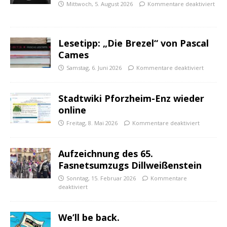
Mittwoch, 5. August 2026
Kommentare deaktiviert
Lesetipp: „Die Brezel“ von Pascal
Cames
Samstag, 6. Juni 2026
Kommentare deaktiviert
Stadtwiki Pforzheim-Enz wieder
online
Freitag, 8. Mai 2026
Kommentare deaktiviert
Aufzeichnung des 65.
Fasnetsumzugs Dillweißenstein
Sonntag, 15. Februar 2026
Kommentare
deaktiviert
We’ll be back.