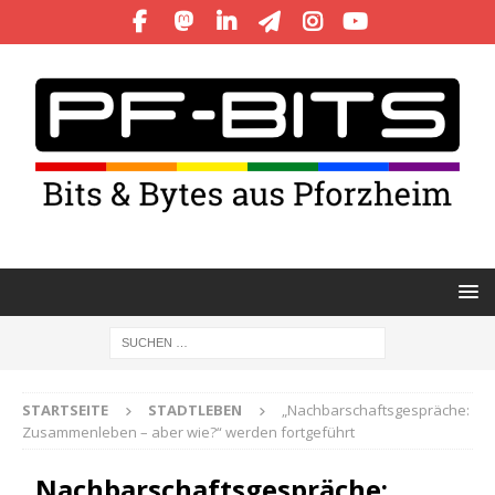
STARTSEITE
STADTLEBEN
„Nachbarschaftsgespräche:
Zusammenleben – aber wie?“ werden fortgeführt
„Nachbarschaftsgespräche: