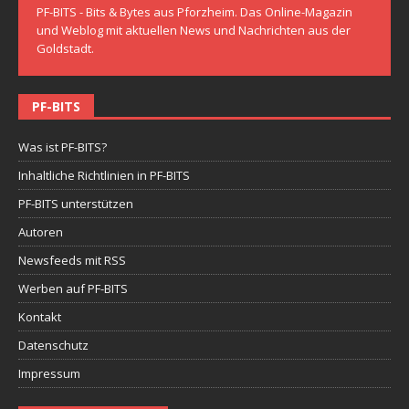
PF-BITS - Bits & Bytes aus Pforzheim. Das Online-Magazin
und Weblog mit aktuellen News und Nachrichten aus der
Goldstadt.
PF-BITS
Was ist PF-BITS?
Inhaltliche Richtlinien in PF-BITS
PF-BITS unterstützen
Autoren
Newsfeeds mit RSS
Werben auf PF-BITS
Kontakt
Datenschutz
Impressum