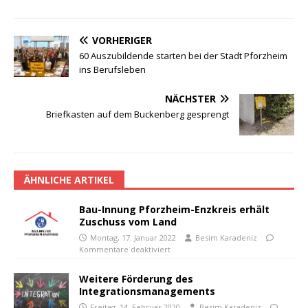
VORHERIGER
60 Auszubildende starten bei der Stadt Pforzheim
ins Berufsleben
NÄCHSTER
Briefkasten auf dem Buckenberg gesprengt
ÄHNLICHE ARTIKEL
Bau-Innung Pforzheim-Enzkreis erhält
Zuschuss vom Land
Montag, 17. Januar 2022
Besim Karadeniz
Kommentare deaktiviert
Weitere Förderung des
Integrationsmanagements
Freitag, 14. Februar 2020
Besim Karadeniz