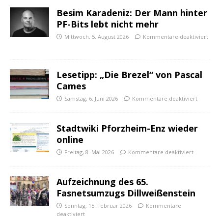
Besim Karadeniz: Der Mann hinter
PF-Bits lebt nicht mehr
Mittwoch, 5. August 2026
Kommentare deaktiviert
Lesetipp: „Die Brezel“ von Pascal
Cames
Samstag, 6. Juni 2026
Kommentare deaktiviert
Stadtwiki Pforzheim-Enz wieder
online
Freitag, 8. Mai 2026
Kommentare deaktiviert
Aufzeichnung des 65.
Fasnetsumzugs Dillweißenstein
Sonntag, 15. Februar 2026
Kommentare
deaktiviert