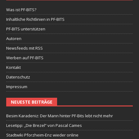
Was ist PF-BITS?
Inhaltliche Richtlinien in PF-BITS
PF-BITS unterstützen
Autoren
Newsfeeds mit RSS
Werben auf PF-BITS
Kontakt
Datenschutz
Impressum
NEUESTE BEITRÄGE
Besim Karadeniz: Der Mann hinter PF-Bits lebt nicht mehr
Lesetipp: „Die Brezel“ von Pascal Cames
Stadtwiki Pforzheim-Enz wieder online