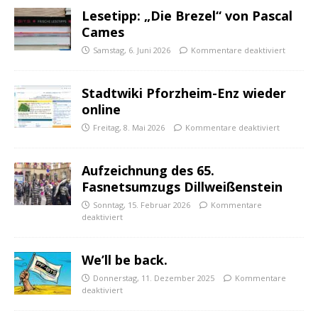
Lesetipp: „Die Brezel“ von Pascal
Cames
Samstag, 6. Juni 2026
Kommentare deaktiviert
Stadtwiki Pforzheim-Enz wieder
online
Freitag, 8. Mai 2026
Kommentare deaktiviert
Aufzeichnung des 65.
Fasnetsumzugs Dillweißenstein
Sonntag, 15. Februar 2026
Kommentare
deaktiviert
We’ll be back.
Donnerstag, 11. Dezember 2025
Kommentare
deaktiviert