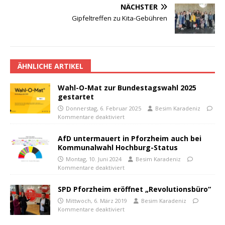
NÄCHSTER
Gipfeltreffen zu Kita-Gebühren
ÄHNLICHE ARTIKEL
Wahl-O-Mat zur Bundestagswahl 2025
gestartet
Donnerstag, 6. Februar 2025
Besim Karadeniz
Kommentare deaktiviert
AfD untermauert in Pforzheim auch bei
Kommunalwahl Hochburg-Status
Montag, 10. Juni 2024
Besim Karadeniz
Kommentare deaktiviert
SPD Pforzheim eröffnet „Revolutionsbüro“
Mittwoch, 6. März 2019
Besim Karadeniz
Kommentare deaktiviert