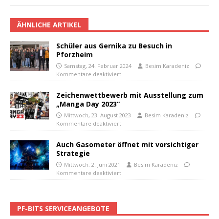
ÄHNLICHE ARTIKEL
Schüler aus Gernika zu Besuch in
Pforzheim
Samstag, 24. Februar 2024
Besim Karadeniz
Kommentare deaktiviert
Zeichenwettbewerb mit Ausstellung zum
„Manga Day 2023“
Mittwoch, 23. August 2023
Besim Karadeniz
Kommentare deaktiviert
Auch Gasometer öffnet mit vorsichtiger
Strategie
Mittwoch, 2. Juni 2021
Besim Karadeniz
Kommentare deaktiviert
PF-BITS SERVICEANGEBOTE