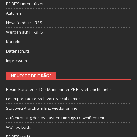
PF-BITS unterstützen
Autoren
Newsfeeds mit RSS
Werben auf PF-BITS
Kontakt
Datenschutz
Impressum
NEUESTE BEITRÄGE
Besim Karadeniz: Der Mann hinter PF-Bits lebt nicht mehr
Lesetipp: „Die Brezel“ von Pascal Cames
Stadtwiki Pforzheim-Enz wieder online
Aufzeichnung des 65. Fasnetsumzugs Dillweißenstein
We’ll be back.
PF-BITS parkt