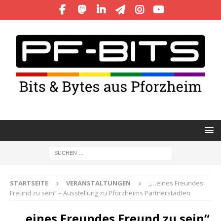
STARTSEITE
VERANSTALTUNGEN
„…eines Freundes
Freund zu sein“ – Ausstellung zu Pforzheims Partnerstädten
„…eines Freundes Freund zu sein“