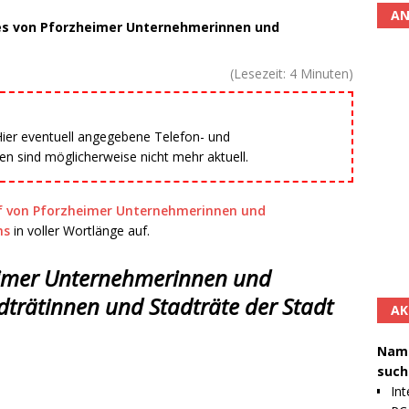
AN
es von Pforzheimer Unternehmerinnen und
(Lesezeit:
4
Minuten)
 Hier eventuell angegebene Telefon- und
 sind möglicherweise nicht mehr aktuell.
ef von Pforzheimer Unternehmerinnen und
ms
in voller Wortlänge auf.
heimer Unternehmerinnen und
trätinnen und Stadträte der Stadt
AK
Namh
such
Int