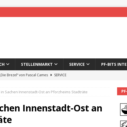
CH
STELLENMARKT
SERVICE
PF-BITS INT
 „Die Brezel“ von Pascal Cames
SERVICE
forzheim-Enz wieder online
STADTLEBEN
PF
f in Sachen Innenstadt-Ost an Pforzheims Stadträte
eichnung des 65. Fasnetsumzugs Dillweißenstein
achen Innenstadt-Ost an
]
We’ll be back.
PF-BITS INTERN
äte
Karadeniz: Der Mann hinter PF-Bits lebt nicht mehr
ALLGEMEIN