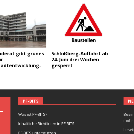
derat gibt grünes
Schloßberg-Auffahrt ab
ür
24. Juni drei Wochen
tadtentwicklung-
gesperrt
PF-BITS
NE
Was ist PF-BITS?
Besim
mehr
Inhaltliche Richtlinien in PF-BITS
Leset
PF-BITS unterstützen