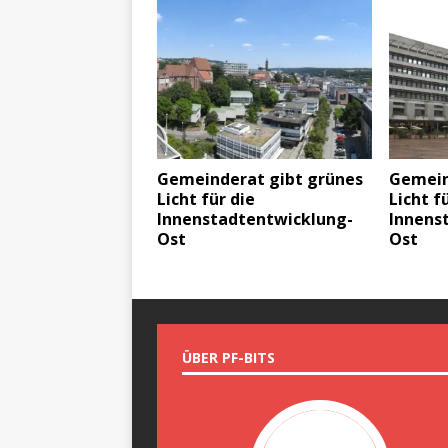
Gemeinderat gibt grünes
Gemein
Licht für die
Licht f
Innenstadtentwicklung-
Innens
Ost
Ost
ÜBER PF-BITS