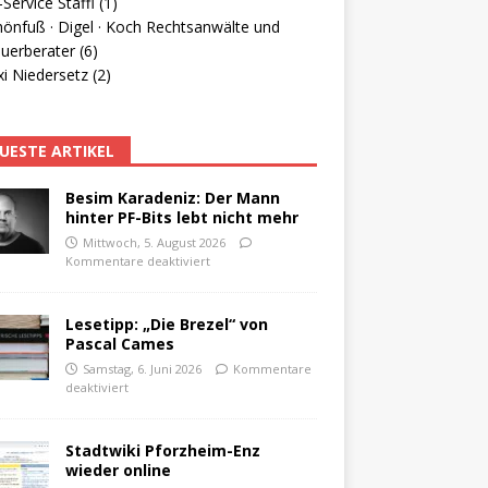
Service Staffl (1)
hönfuß · Digel · Koch Rechtsanwälte und
uerberater (6)
i Niedersetz (2)
UESTE ARTIKEL
Besim Karadeniz: Der Mann
hinter PF-Bits lebt nicht mehr
Mittwoch, 5. August 2026
Kommentare deaktiviert
Lesetipp: „Die Brezel“ von
Pascal Cames
Samstag, 6. Juni 2026
Kommentare
deaktiviert
Stadtwiki Pforzheim-Enz
wieder online