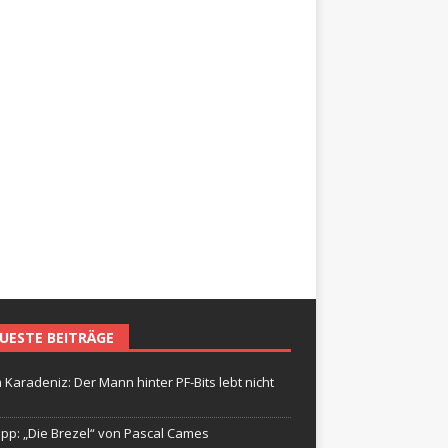
UESTE BEITRÄGE
 Karadeniz: Der Mann hinter PF-Bits lebt nicht
ipp: „Die Brezel“ von Pascal Cames