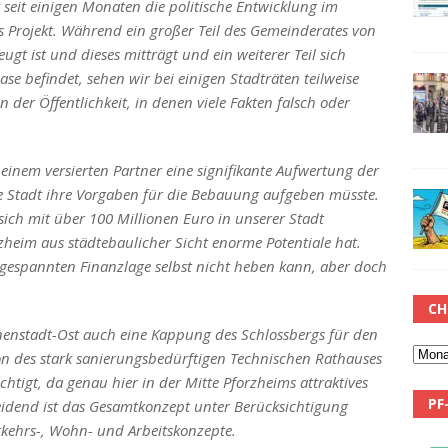
seit einigen Monaten die politische Entwicklung im
 Projekt. Während ein großer Teil des Gemeinderates von
ugt ist und dieses mitträgt und ein weiterer Teil sich
se befindet, sehen wir bei einigen Stadträten teilweise
der Öffentlichkeit, in denen viele Fakten falsch oder
einem versierten Partner eine signifikante Aufwertung der
e Stadt ihre Vorgaben für die Bebauung aufgeben müsste.
 sich mit über 100 Millionen Euro in unserer Stadt
orzheim aus städtebaulicher Sicht enorme Potentiale hat.
angespannten Finanzlage selbst nicht heben kann, aber doch
CH
nnenstadt-Ost auch eine Kappung des Schlossbergs für den
ion des stark sanierungsbedürftigen Technischen Rathauses
chtigt, da genau hier in der Mitte Pforzheims attraktives
PF
eidend ist das Gesamtkonzept unter Berücksichtigung
erkehrs-, Wohn- und Arbeitskonzepte.