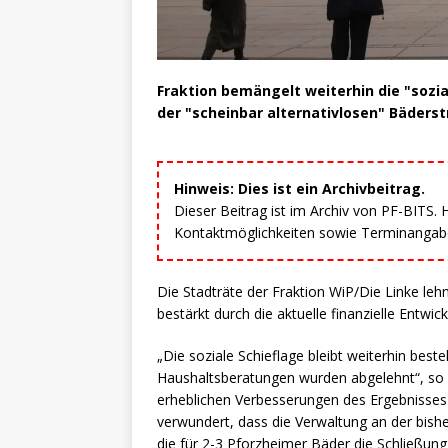
Fraktion bemängelt weiterhin die "sozia
der "scheinbar alternativlosen" Bäderst
Hinweis: Dies ist ein Archivbeitrag.
Dieser Beitrag ist im Archiv von PF-BITS.
Kontaktmöglichkeiten sowie Terminangaben
Die Stadträte der Fraktion WiP/Die Linke le
bestärkt durch die aktuelle finanzielle Entwick
„Die soziale Schieflage bleibt weiterhin bes
Haushaltsberatungen wurden abgelehnt“, so di
erheblichen Verbesserungen des Ergebnisses f
verwundert, dass die Verwaltung an der bisher
die für 2-3 Pforzheimer Bäder die Schließung