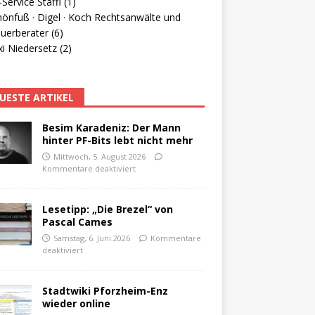
Service Staffl (1)
hönfuß · Digel · Koch Rechtsanwälte und
uerberater (6)
i Niedersetz (2)
UESTE ARTIKEL
Besim Karadeniz: Der Mann
hinter PF-Bits lebt nicht mehr
Mittwoch, 5. August 2026
Kommentare deaktiviert
Lesetipp: „Die Brezel“ von
Pascal Cames
Samstag, 6. Juni 2026
Kommentare
deaktiviert
Stadtwiki Pforzheim-Enz
wieder online