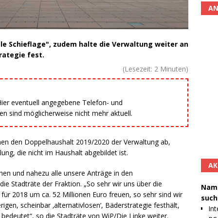
AN
le Schieflage", zudem halte die Verwaltung weiter an
rategie fest.
(Lesezeit:
2
Minuten)
 Hier eventuell angegebene Telefon- und
 sind möglicherweise nicht mehr aktuell.
hnen den Doppelhaushalt 2019/2020 der Verwaltung ab,
lung, die nicht im Haushalt abgebildet ist.
AK
tehen und nahezu alle unsere Anträge in den
e Stadträte der Fraktion. „So sehr wir uns über die
Namh
ür 2018 um ca. 52 Millionen Euro freuen, so sehr sind wir
such
igen, scheinbar ‚alternativlosen‘, Bäderstrategie festhält,
Int
 bedeutet“, so die Stadträte von WiP/Die Linke weiter.