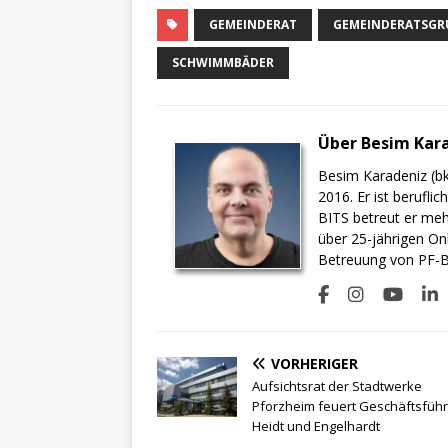
GEMEINDERAT
GEMEINDERATSGRU
SCHWIMMBÄDER
Über Besim Kar
Besim Karadeniz (bk
2016. Er ist berufli
BITS betreut er meh
über 25-jährigen On
Betreuung von PF-BI
VORHERIGER
Aufsichtsrat der Stadtwerke
Pforzheim feuert Geschäftsführ
Heidt und Engelhardt