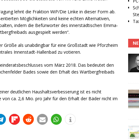
PC-
Sc
agung lehnt die Fraktion WiP/Die Linke in dieser Form ab.
Ste
äsentierten Möglichkeiten sind keine echten Alternativen,
Tax
spalten, indem die Befürworter des innerstädtischen Emma-
tbergfreibads ausgespielt werden“.
NE
er Größe als unabdingbar für eine Großstadt wie Pforzheim
trales Innenstadt-Hallenbad zu votieren.
meinderatsbeschlusses vom März 2018. Das bedeutet den
enfelder Bades sowie den Erhalt des Wartbergfreibads
einer deutlichen Haushaltsverbesserung ist es nicht
on ca. 2,6 Mio. pro Jahr für den Erhalt der Bäder nicht im