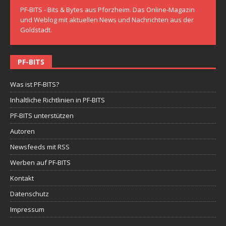
PF-BITS - Bits & Bytes aus Pforzheim. Das Online-Magazin
und Weblog mit aktuellen News und Nachrichten aus der
Goldstadt.
PF-BITS
Was ist PF-BITS?
Inhaltliche Richtlinien in PF-BITS
PF-BITS unterstützen
Autoren
Newsfeeds mit RSS
Werben auf PF-BITS
Kontakt
Datenschutz
Impressum