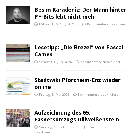
Besim Karadeniz: Der Mann hinter
PF-Bits lebt nicht mehr
Mittwoch, 5. August 2026
Kommentare deaktiviert
Lesetipp: „Die Brezel“ von Pascal
Cames
Samstag, 6. Juni 2026
Kommentare deaktiviert
Stadtwiki Pforzheim-Enz wieder
online
Freitag, 8. Mai 2026
Kommentare deaktiviert
Aufzeichnung des 65.
Fasnetsumzugs Dillweißenstein
Sonntag, 15. Februar 2026
Kommentare
deaktiviert