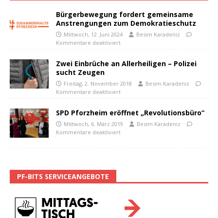
Bürgerbewegung fordert gemeinsame
Anstrengungen zum Demokratieschutz
Mittwoch, 12. Juni 2024
Besim Karadeniz
Kommentare deaktiviert
Zwei Einbrüche an Allerheiligen – Polizei
sucht Zeugen
Freitag, 2. November 2018
Besim Karadeniz
Kommentare deaktiviert
SPD Pforzheim eröffnet „Revolutionsbüro“
Mittwoch, 6. März 2019
Besim Karadeniz
Kommentare deaktiviert
PF-BITS SERVICEANGEBOTE