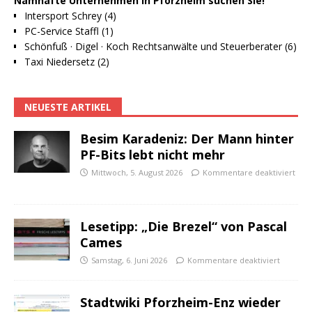
Namhafte Unternehmen in Pforzheim suchen Sie!
Intersport Schrey (4)
PC-Service Staffl (1)
Schönfuß · Digel · Koch Rechtsanwälte und Steuerberater (6)
Taxi Niedersetz (2)
NEUESTE ARTIKEL
Besim Karadeniz: Der Mann hinter
PF-Bits lebt nicht mehr
Mittwoch, 5. August 2026
Kommentare deaktiviert
Lesetipp: „Die Brezel“ von Pascal
Cames
Samstag, 6. Juni 2026
Kommentare deaktiviert
Stadtwiki Pforzheim-Enz wieder