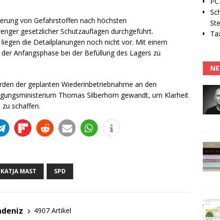
PC-
Sc
gerung von Gefahrstoffen nach höchsten
Ste
renger gesetzlicher Schutzauflagen durchgeführt.
Tax
 liegen die Detailplanungen noch nicht vor. Mit einem
 der Anfangsphase bei der Befüllung des Lagers zu
NE
erden der geplanten Wiederinbetriebnahme an den
digungsministerium Thomas Silberhorn gewandt, um Klarheit
 zu schaffen.
KATJA MAST
SPD
adeniz
4907 Artikel