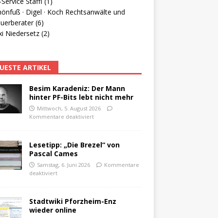
Service Staffl (1)
hönfuß · Digel · Koch Rechtsanwälte und
uerberater (6)
i Niedersetz (2)
UESTE ARTIKEL
Besim Karadeniz: Der Mann
hinter PF-Bits lebt nicht mehr
Mittwoch, 5. August 2026
Kommentare deaktiviert
Lesetipp: „Die Brezel“ von
Pascal Cames
Samstag, 6. Juni 2026
Kommentare
deaktiviert
Stadtwiki Pforzheim-Enz
wieder online