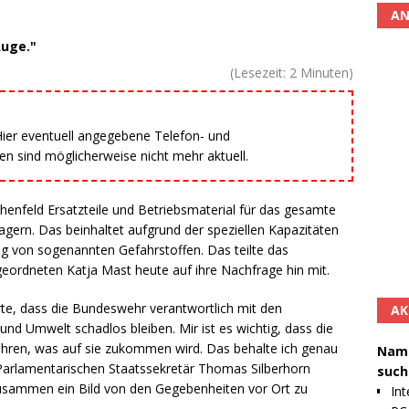
AN
Auge."
(Lesezeit:
2
Minuten)
 Hier eventuell angegebene Telefon- und
 sind möglicherweise nicht mehr aktuell.
henfeld Ersatzteile und Betriebsmaterial für das gesamte
gern. Das beinhaltet aufgrund der speziellen Kapazitäten
ng von sogenannten Gefahrstoffen. Das teilte das
eordneten Katja Mast heute auf ihre Nachfrage hin mit.
arte, dass die Bundeswehr verantwortlich mit den
AK
nd Umwelt schadlos bleiben. Mir ist es wichtig, dass die
ren, was auf sie zukommen wird. Das behalte ich genau
Namh
Parlamentarischen Staatssekretär Thomas Silberhorn
such
sammen ein Bild von den Gegebenheiten vor Ort zu
Int