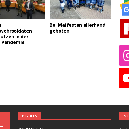
e
Bei Maifesten allerhand
wehrsoldaten
geboten
ützen in der
-Pandemie
PF-BITS
NE
Was ist PF-BITS?
Besim