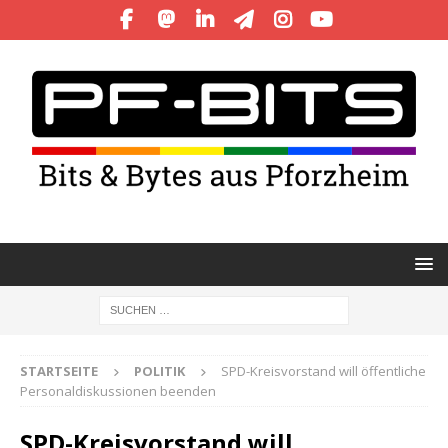
STARTSEITE
POLITIK
SPD-Kreisvorstand will öffentliche
Personaldiskussionen beenden
SPD-Kreisvorstand will