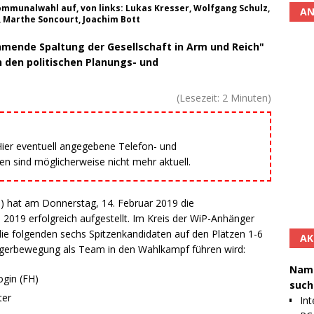
 Kommunalwahl auf, von links: Lukas Kresser, Wolfgang Schulz,
AN
, Marthe Soncourt, Joachim Bott
mende Spaltung der Gesellschaft in Arm und Reich"
 den politischen Planungs- und
(Lesezeit:
2
Minuten)
 Hier eventuell angegebene Telefon- und
 sind möglicherweise nicht mehr aktuell.
) hat am Donnerstag, 14. Februar 2019 die
2019 erfolgreich aufgestellt. Im Kreis der WiP-Anhänger
ie folgenden sechs Spitzenkandidaten auf den Plätzen 1-6
AK
rgerbewegung als Team in den Wahlkampf führen wird:
Namh
ogin (FH)
such
ter
Int