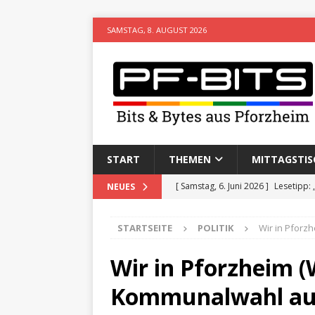
SAMSTAG, 8. AUGUST 2026
START
THEMEN
MITTAGSTIS
[ Samstag, 6. Juni 2026 ]
Lesetipp:
NEUES
[ Freitag, 8. Mai 2026 ]
Stadtwiki P
STARTSEITE
POLITIK
Wir in Pforzh
[ Sonntag, 15. Februar 2026 ]
Aufz
VERANSTALTUNGEN
Wir in Pforzheim (W
[ Donnerstag, 11. Dezember 2025 
Kommunalwahl au
[ Mittwoch, 5. August 2026 ]
Besim 