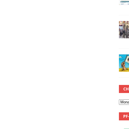
CH
PF