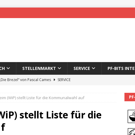
CH
STELLENMARKT
SERVICE
PF-BITS INT
 „Die Brezel“ von Pascal Cames
SERVICE
forzheim-Enz wieder online
STADTLEBEN
PF
eim (WiP) stellt Liste für die Kommunalwahl auf
eichnung des 65. Fasnetsumzugs Dillweißenstein
iP) stellt Liste für die
]
We’ll be back.
PF-BITS INTERN
f
Karadeniz: Der Mann hinter PF-Bits lebt nicht mehr
ALLGEMEIN