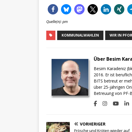
Quelle(n): pm
KOMMUNALWAHLEN
WIR IN PFO
Über Besim Kar
Besim Karadeniz (bk
2016. Er ist berufli
BITS betreut er meh
über 25-jährigen On
Betreuung von PF-BI
VORHERIGER
Frösche und Kröten wieder auf