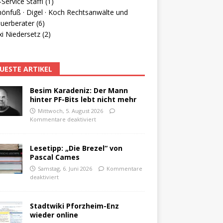
Service Staffl (1)
hönfuß · Digel · Koch Rechtsanwälte und
uerberater (6)
i Niedersetz (2)
UESTE ARTIKEL
Besim Karadeniz: Der Mann
hinter PF-Bits lebt nicht mehr
Mittwoch, 5. August 2026
Kommentare deaktiviert
Lesetipp: „Die Brezel“ von
Pascal Cames
Samstag, 6. Juni 2026
Kommentare
deaktiviert
Stadtwiki Pforzheim-Enz
wieder online