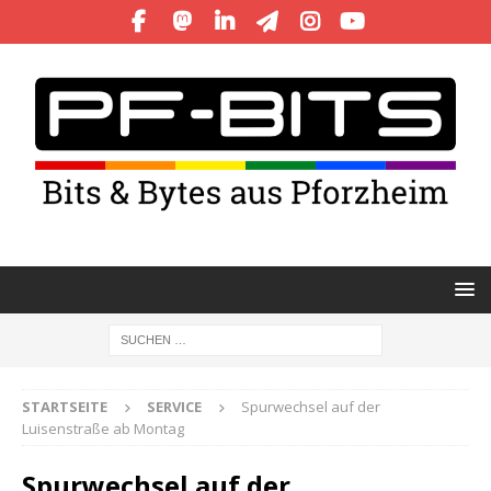
STARTSEITE
SERVICE
Spurwechsel auf der
Luisenstraße ab Montag
Spurwechsel auf der