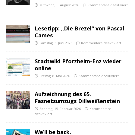
Mittwoch, 5. August 2026
Kommentare deaktiviert
Lesetipp: „Die Brezel“ von Pascal
Cames
Samstag, 6. Juni 2026
Kommentare deaktiviert
Stadtwiki Pforzheim-Enz wieder
online
Freitag, 8. Mai 2026
Kommentare deaktiviert
Aufzeichnung des 65.
Fasnetsumzugs Dillweißenstein
Sonntag, 15. Februar 2026
Kommentare
deaktiviert
We’ll be back.