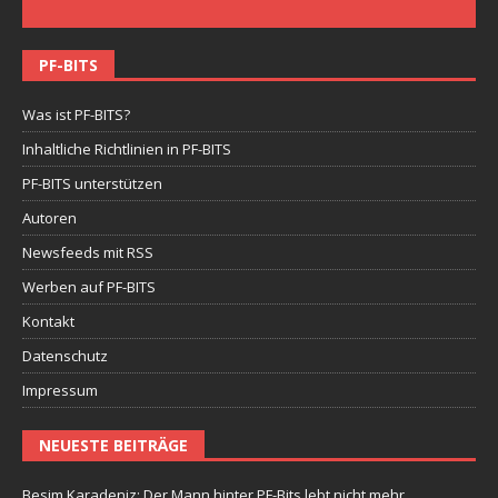
PF-BITS
Was ist PF-BITS?
Inhaltliche Richtlinien in PF-BITS
PF-BITS unterstützen
Autoren
Newsfeeds mit RSS
Werben auf PF-BITS
Kontakt
Datenschutz
Impressum
NEUESTE BEITRÄGE
Besim Karadeniz: Der Mann hinter PF-Bits lebt nicht mehr