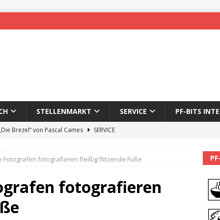
CH
STELLENMARKT
SERVICE
PF-BITS INT
 „Die Brezel“ von Pascal Cames
SERVICE
forzheim-Enz wieder online
STADTLEBEN
PF
e Fotografen fotografieren fleißig flitzende Füße
eichnung des 65. Fasnetsumzugs Dillweißenstein
ografen fotografieren
]
We’ll be back.
PF-BITS INTERN
üße
Karadeniz: Der Mann hinter PF-Bits lebt nicht mehr
ALLGEMEIN