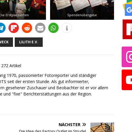
Die Erstplatzierten
Spendenübergabe
WECK
LILITH E.V.
272 Artikel
gang 1970, passionierter Fotoreporter und ständiger
ITS seit der ersten Stunde. Als gut informierter,
ern gesehener Zuschauer und Beobachter ist er vor allem
le und "fixe" Berichterstattungen aus der Region.
NÄCHSTER
Die Idee des Factory Outlet im Strudel