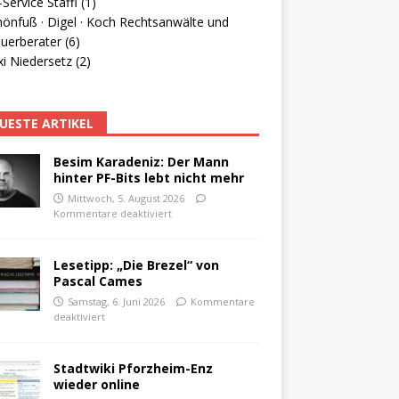
Service Staffl (1)
hönfuß · Digel · Koch Rechtsanwälte und
uerberater (6)
i Niedersetz (2)
UESTE ARTIKEL
Besim Karadeniz: Der Mann
hinter PF-Bits lebt nicht mehr
Mittwoch, 5. August 2026
Kommentare deaktiviert
Lesetipp: „Die Brezel“ von
Pascal Cames
Samstag, 6. Juni 2026
Kommentare
deaktiviert
Stadtwiki Pforzheim-Enz
wieder online