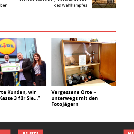
rben
des Wahlkampfes
rte Kunden, wir
Vergessene Orte –
Kasse 3 für Sie…“
unterwegs mit den
Fotojägern
PF-BITS
NE