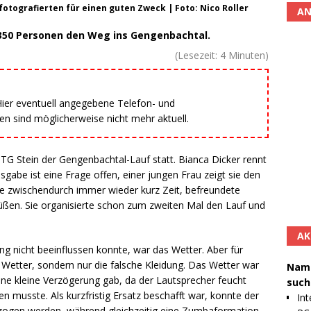
tografierten für einen guten Zweck | Foto: Nico Roller
AN
350 Personen den Weg ins Gengenbachtal.
(Lesezeit:
4
Minuten)
 Hier eventuell angegebene Telefon- und
 sind möglicherweise nicht mehr aktuell.
G Stein der Gengenbachtal-Lauf statt. Bianca Dicker rennt
gabe ist eine Frage offen, einer jungen Frau zeigt sie den
e zwischendurch immer wieder kurz Zeit, befreundete
üßen. Sie organisierte schon zum zweiten Mal den Lauf und
AK
ung nicht beeinflussen konnte, war das Wetter. Aber für
s Wetter, sondern nur die falsche Kleidung. Das Wetter war
Namh
ine kleine Verzögerung gab, da der Lautsprecher feucht
such
 musste. Als kurzfristig Ersatz beschafft war, konnte der
Int
lzogen werden, während gleichzeitig eine Zumbaformation