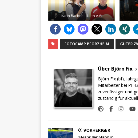
Karin Bacher | Lilith e.V.
FOTOCAMP PFORZHEIM
GUTER Z
Über Björn Fix
Björn Fix (bf), Jahr
Mitarbeiter bei PF-B
zuverlässiger und g
zuständig für aktuel
VORHERIGER
44-jähriger Mann in