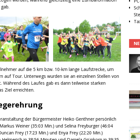
PC-
 gab.
Sc
Ste
Tax
NE
ilnehmer auf die 5 km bzw. 10-km lange Laufstrecke, um
rn auf Tour. Unterwegs wurden sie an einzelnen Stellen von
. Während des Laufes gab es dann teilweise starken
s Ziel erreichten.
iegerehrung
ranstaltung der Bürgermeister Heiko Genthner persönlich
Markus Weiner (35:03 Min.) und Selina Freyburger (46:04
Duncan Frey (17:23 Min.) und Enya Frey (22:20 Min.)
n Helmerich in 38:56 Minuten und Daniela Grünkorn in 39:35