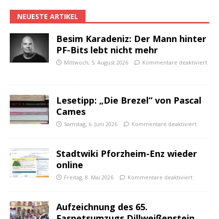
NEUESTE ARTIKEL
Besim Karadeniz: Der Mann hinter
PF-Bits lebt nicht mehr
Mittwoch, 5. August 2026
Kommentare deaktiviert
Lesetipp: „Die Brezel“ von Pascal
Cames
Samstag, 6. Juni 2026
Kommentare deaktiviert
Stadtwiki Pforzheim-Enz wieder
online
Freitag, 8. Mai 2026
Kommentare deaktiviert
Aufzeichnung des 65.
Fasnetsumzugs Dillweißenstein