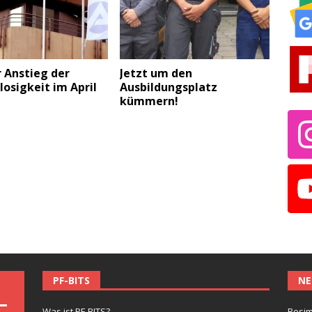
 Anstieg der
Jetzt um den
losigkeit im April
Ausbildungsplatz
kümmern!
PF-BITS
NE
Was ist PF-BITS?
Besim