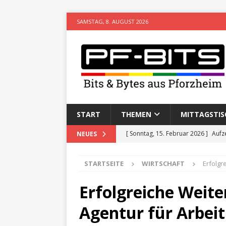
SAMSTAG, 8. AUGUST 2026
START
THEMEN
MITTAGSTIS
[ Sonntag, 15. Februar 2026 ]
Aufz
NEUES
VERANSTALTUNGEN
STARTSEITE
WIRTSCHAFT
Erfolgr
[ Donnerstag, 11. Dezember 2025 
[ Mittwoch, 5. August 2026 ]
Besim 
Erfolgreiche Weit
[ Samstag, 6. Juni 2026 ]
Lesetipp:
Agentur für Arbeit
[ Freitag, 8. Mai 2026 ]
Stadtwiki P