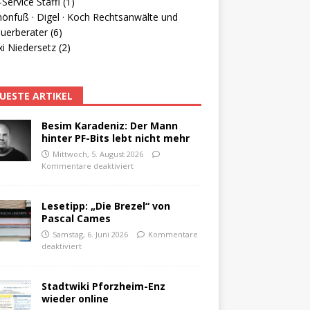
Service Staffl (1)
hönfuß · Digel · Koch Rechtsanwälte und
uerberater (6)
i Niedersetz (2)
UESTE ARTIKEL
Besim Karadeniz: Der Mann
hinter PF-Bits lebt nicht mehr
Mittwoch, 5. August 2026
Kommentare deaktiviert
Lesetipp: „Die Brezel“ von
Pascal Cames
Samstag, 6. Juni 2026
Kommentare
deaktiviert
Stadtwiki Pforzheim-Enz
wieder online