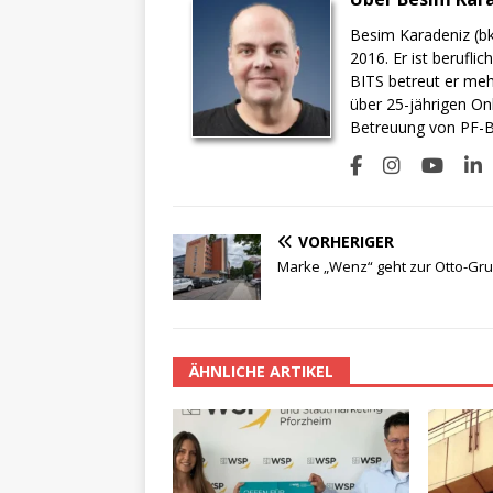
Besim Karadeniz (bk
2016. Er ist berufli
BITS betreut er meh
über 25-jährigen On
Betreuung von PF-BI
VORHERIGER
Marke „Wenz“ geht zur Otto-Gr
ÄHNLICHE ARTIKEL