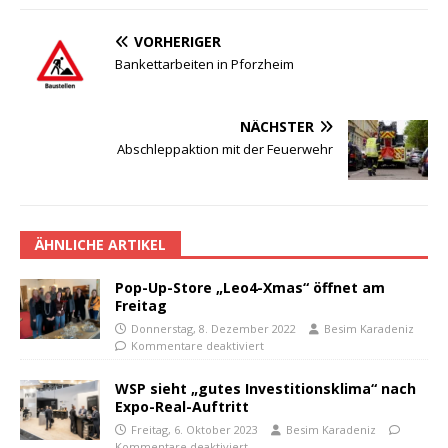
VORHERIGER
Bankettarbeiten in Pforzheim
NÄCHSTER
Abschleppaktion mit der Feuerwehr
ÄHNLICHE ARTIKEL
Pop-Up-Store „Leo4-Xmas“ öffnet am
Freitag
Donnerstag, 8. Dezember 2022
Besim Karadeniz
Kommentare deaktiviert
WSP sieht „gutes Investitionsklima“ nach
Expo-Real-Auftritt
Freitag, 6. Oktober 2023
Besim Karadeniz
Kommentare deaktiviert