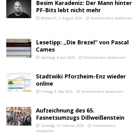
Besim Karadeniz: Der Mann hinter
PF-Bits lebt nicht mehr
Mittwoch, 5. August 2026
Kommentare deaktiviert
Lesetipp: „Die Brezel“ von Pascal
Cames
Samstag, 6. Juni 2026
Kommentare deaktiviert
Stadtwiki Pforzheim-Enz wieder
online
Freitag, 8. Mai 2026
Kommentare deaktiviert
Aufzeichnung des 65.
Fasnetsumzugs Dillweißenstein
Sonntag, 15. Februar 2026
Kommentare
deaktiviert