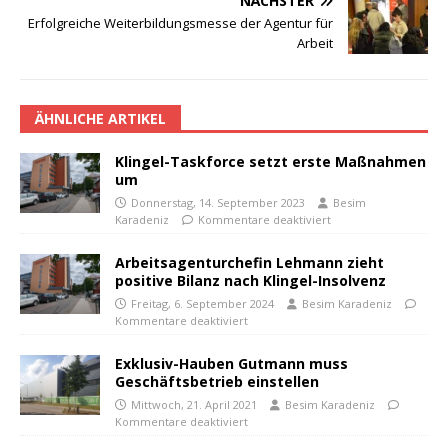
NÄCHSTER
Erfolgreiche Weiterbildungsmesse der Agentur für
Arbeit
ÄHNLICHE ARTIKEL
Klingel-Taskforce setzt erste Maßnahmen
um
Donnerstag, 14. September 2023
Besim
Karadeniz
Kommentare deaktiviert
Arbeitsagenturchefin Lehmann zieht
positive Bilanz nach Klingel-Insolvenz
Freitag, 6. September 2024
Besim Karadeniz
Kommentare deaktiviert
Exklusiv-Hauben Gutmann muss
Geschäftsbetrieb einstellen
Mittwoch, 21. April 2021
Besim Karadeniz
Kommentare deaktiviert