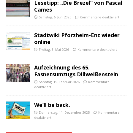
Lesetipp: „Die Brezel“ von Pascal
Cames
Samstag, 6. Juni 2026
Kommentare deaktiviert
Stadtwiki Pforzheim-Enz wieder
online
Freitag, 8. Mai 2026
Kommentare deaktiviert
Aufzeichnung des 65.
Fasnetsumzugs Dillweißenstein
Sonntag, 15. Februar 2026
Kommentare
deaktiviert
We’ll be back.
Donnerstag, 11. Dezember 2025
Kommentare
deaktiviert