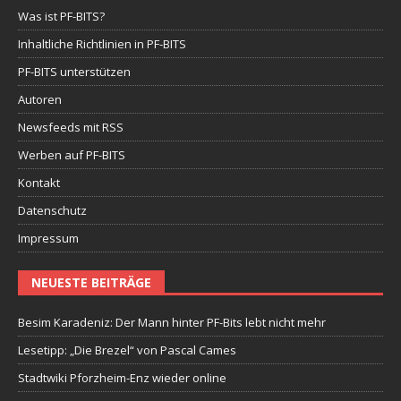
Was ist PF-BITS?
Inhaltliche Richtlinien in PF-BITS
PF-BITS unterstützen
Autoren
Newsfeeds mit RSS
Werben auf PF-BITS
Kontakt
Datenschutz
Impressum
NEUESTE BEITRÄGE
Besim Karadeniz: Der Mann hinter PF-Bits lebt nicht mehr
Lesetipp: „Die Brezel“ von Pascal Cames
Stadtwiki Pforzheim-Enz wieder online