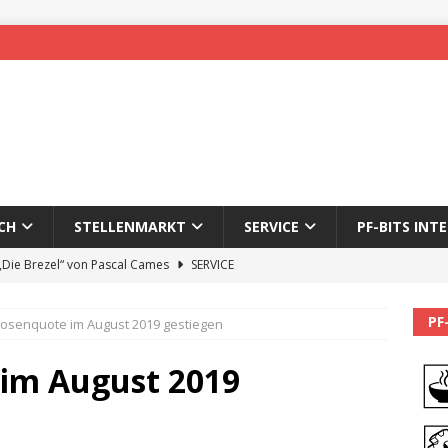
CH
STELLENMARKT
SERVICE
PF-BITS INT
 „Die Brezel“ von Pascal Cames
SERVICE
forzheim-Enz wieder online
STADTLEBEN
PF
losenquote im August 2019 gestiegen
eichnung des 65. Fasnetsumzugs Dillweißenstein
 im August 2019
]
We’ll be back.
PF-BITS INTERN
Karadeniz: Der Mann hinter PF-Bits lebt nicht mehr
ALLGEMEIN