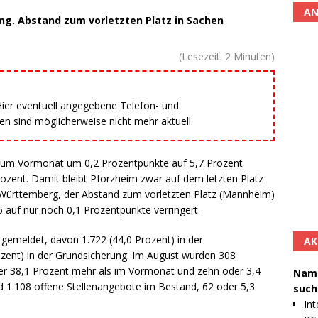
AN
ng. Abstand zum vorletzten Platz in Sachen
(Lesezeit:
2
Minuten)
 Hier eventuell angegebene Telefon- und
 sind möglicherweise nicht mehr aktuell.
h zum Vormonat um 0,2 Prozentpunkte auf 5,7 Prozent
Prozent. Damit bleibt Pforzheim zwar auf dem letzten Platz
n-Württemberg, der Abstand zum vorletzten Platz (Mannheim)
6 auf nur noch 0,1 Prozentpunkte verringert.
gemeldet, davon 1.722 (44,0 Prozent) in der
AK
ozent) in der Grundsicherung. Im August wurden 308
r 38,1 Prozent mehr als im Vormonat und zehn oder 3,4
Namh
nd 1.108 offene Stellenangebote im Bestand, 62 oder 5,3
such
Int