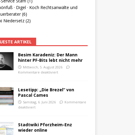
Service Staffl (1)
hönfuß · Digel · Koch Rechtsanwälte und
uerberater (6)
i Niedersetz (2)
UESTE ARTIKEL
Besim Karadeniz: Der Mann
hinter PF-Bits lebt nicht mehr
Mittwoch, 5. August 2026
Kommentare deaktiviert
Lesetipp: „Die Brezel“ von
Pascal Cames
Samstag, 6. Juni 2026
Kommentare
deaktiviert
Stadtwiki Pforzheim-Enz
wieder online