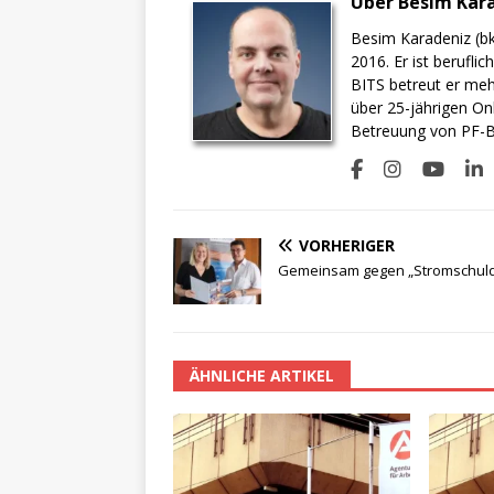
Über Besim Kar
Besim Karadeniz (bk
2016. Er ist berufli
BITS betreut er meh
über 25-jährigen On
Betreuung von PF-BI
VORHERIGER
Gemeinsam gegen „Stromschul
ÄHNLICHE ARTIKEL