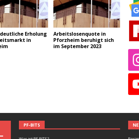
deutliche Erholung
Arbeitslosenquote in
eitsmarkt in
Pforzheim beruhigt sich
eim
im September 2023
PF-BITS
NE
Was ist PF-BITS?
Besim