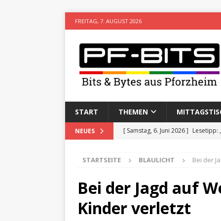
FREITAG, 7. AUGUST 2026
START
THEMEN
MITTAGSTIS
[ Samstag, 6. Juni 2026 ]
Lesetipp:
NEUES
[ Freitag, 8. Mai 2026 ]
Stadtwiki P
STARTSEITE
BLAULICHT
Bei der J
[ Sonntag, 15. Februar 2026 ]
Aufz
VERANSTALTUNGEN
Bei der Jagd auf 
[ Donnerstag, 11. Dezember 2025 
Kinder verletzt
[ Mittwoch, 5. August 2026 ]
Besim 