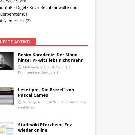
Service Staffl (1)
hönfuß · Digel · Koch Rechtsanwälte und
uerberater (6)
i Niedersetz (2)
UESTE ARTIKEL
Besim Karadeniz: Der Mann
hinter PF-Bits lebt nicht mehr
Mittwoch, 5. August 2026
Kommentare deaktiviert
Lesetipp: „Die Brezel“ von
Pascal Cames
Samstag, 6. Juni 2026
Kommentare
deaktiviert
Stadtwiki Pforzheim-Enz
wieder online