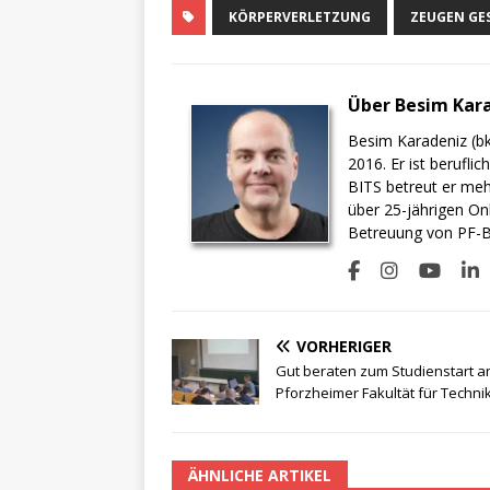
KÖRPERVERLETZUNG
ZEUGEN GE
Über Besim Kar
Besim Karadeniz (bk
2016. Er ist berufli
BITS betreut er meh
über 25-jährigen On
Betreuung von PF-BI
VORHERIGER
Gut beraten zum Studienstart a
Pforzheimer Fakultät für Techni
ÄHNLICHE ARTIKEL