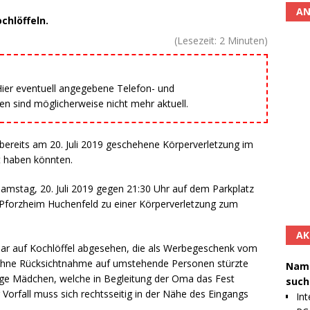
AN
chlöffeln.
(Lesezeit:
2
Minuten)
 Hier eventuell angegebene Telefon- und
 sind möglicherweise nicht mehr aktuell.
 bereits am 20. Juli 2019 geschehene Körperverletzung im
t haben könnten.
mstag, 20. Juli 2019 gegen 21:30 Uhr auf dem Parkplatz
n Pforzheim Huchenfeld zu einer Körperverletzung zum
AK
bar auf Kochlöffel abgesehen, die als Werbegeschenk vom
hne Rücksichtnahme auf umstehende Personen stürzte
Namh
hrige Mädchen, welche in Begleitung der Oma das Fest
such
r Vorfall muss sich rechtsseitig in der Nähe des Eingangs
Int