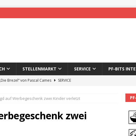
CH
STELLENMARKT
SERVICE
PF-BITS INT
 „Die Brezel“ von Pascal Cames
SERVICE
forzheim-Enz wieder online
STADTLEBEN
PF
agd auf Werbegeschenk zwei Kinder verletzt
eichnung des 65. Fasnetsumzugs Dillweißenstein
Werbegeschenk zwei
]
We’ll be back.
PF-BITS INTERN
Karadeniz: Der Mann hinter PF-Bits lebt nicht mehr
ALLGEMEIN