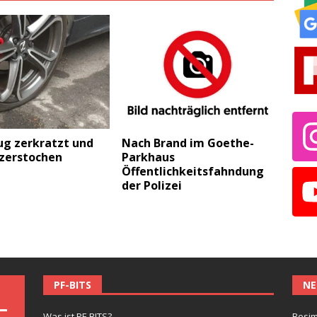
ug zerkratzt und
Nach Brand im Goethe-
 zerstochen
Parkhaus
Öffentlichkeitsfahndung
der Polizei
PF-BITS
NE
Was ist PF-BITS?
Besim