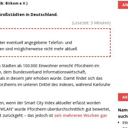
k: Bitkom e.V.)
AN
Großstädten in Deutschland.
(Lesezeit:
3
Minuten)
 Hier eventuell angegebene Telefon- und
 sind möglicherweise nicht mehr aktuell.
n Städten ab 100.000 Einwohner erreicht Pforzheim im
om, dem Bundesverband Informationswirtschaft,
s in diesem Jahr erhoben wurde. Damit findet sich das
rzheims im unteren Drittel des Indexes, während Karlsruhe
AK
 wenn der Smart City Index aktueller erfasst worden
c WLAN“ wurde Pforzheim überdurchschnittlich gut bewertet,
Namh
 zurückgeht – das jedoch ist
seit mehreren Wochen gar
such
Int