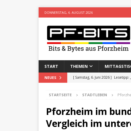
DONNERSTAG, 6. AUGUST 2026
START
THEMEN
MITTAGSTIS
[ Freitag, 8. Mai 2026 ]
Stadtwiki P
NEUES
[ Sonntag, 15. Februar 2026 ]
Aufz
STARTSEITE
STADTLEBEN
Pforzhe
VERANSTALTUNGEN
[ Donnerstag, 11. Dezember 2025 
Pforzheim im bund
[ Mittwoch, 5. August 2026 ]
Besim 
Vergleich im unter
[ Samstag, 6. Juni 2026 ]
Lesetipp: