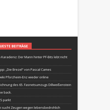
UESTE BEITRÄGE
 Karadeniz: Der Mann hinter PF-Bits lebt nicht
ipp: „Die Brezel“ von Pascal Cames
wiki Pforzheim-Enz wieder online
ichnung des 65. Fasnetsumzugs Dillweißenstein
be back.
TS parkt
ei sucht Zeugen wegen lebensbedrohlich