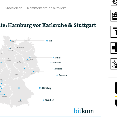
z
Stadtleben
Kommentare deaktiviert