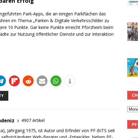
baren Erfolg
eingeführten Park-Apps, die an einigen Parkflächen das
ühren im Thema „Parken & Digitale Verkehrsschilder zu
gere 10 Punkte. Gar keine Punkte erreicht Pforzheim beim
tädte zur Nutzung öffentlicher Dienste und zur Interaktion
CH
TY
adeniz
4907 Artikel
PF
a), Jahrgang 1975, ist Autor und Erfinder von PF-BITS seit
ch selbstständiger Web-Berater und -Entwickler. Neben PF-