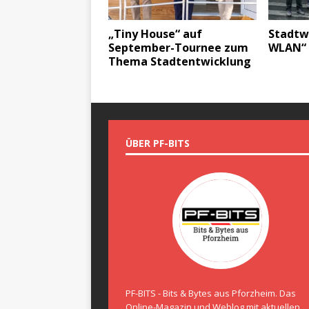
„Tiny House“ auf
Stadtw
September-Tournee zum
WLAN“ 
Thema Stadtentwicklung
ÜBER PF-BITS
PF-BITS - Bits & Bytes aus Pforzheim. Das
Online-Magazin und Weblog mit aktuellen