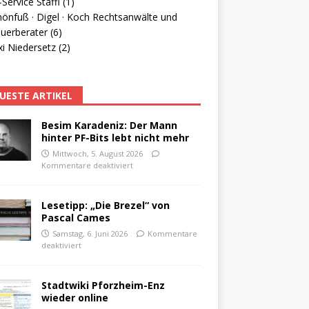
Service Staffl (1)
hönfuß · Digel · Koch Rechtsanwälte und
uerberater (6)
i Niedersetz (2)
UESTE ARTIKEL
Besim Karadeniz: Der Mann
hinter PF-Bits lebt nicht mehr
Mittwoch, 5. August 2026
Kommentare deaktiviert
Lesetipp: „Die Brezel“ von
Pascal Cames
Samstag, 6. Juni 2026
Kommentare
deaktiviert
Stadtwiki Pforzheim-Enz
wieder online