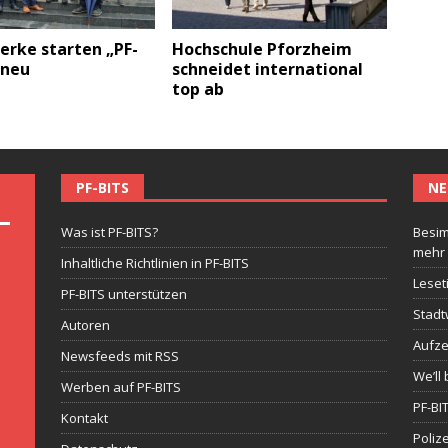
erke starten „PF-
Hochschule Pforzheim
neu
schneidet international
top ab
PF-BITS
NE
Was ist PF-BITS?
Besim
mehr
Inhaltliche Richtlinien in PF-BITS
Leset
PF-BITS unterstützen
Stadt
Autoren
Aufze
Newsfeeds mit RSS
We’ll 
Werben auf PF-BITS
PF-BI
Kontakt
Poliz