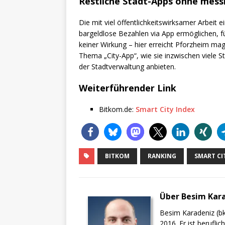
Restliche Stadt-Apps ohne mess
Die mit viel öffentlichkeitswirksamer Arbeit 
bargeldlose Bezahlen via App ermöglichen, f
keiner Wirkung – hier erreicht Pforzheim ma
Thema „City-App“, wie sie inzwischen viele S
der Stadtverwaltung anbieten.
Weiterführender Link
Bitkom.de:
Smart City Index
BITKOM
RANKING
SMART CI
Über Besim Kar
Besim Karadeniz (bk
2016. Er ist berufli