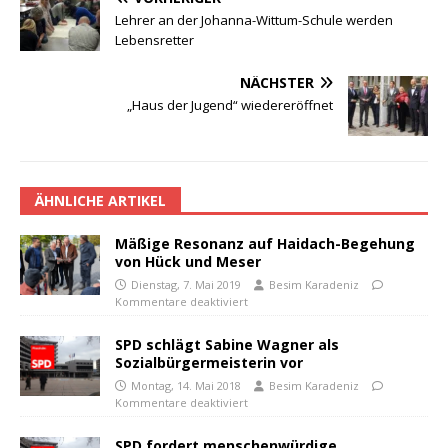
Lehrer an der Johanna-Wittum-Schule werden
Lebensretter
NÄCHSTER
„Haus der Jugend“ wiedereröffnet
ÄHNLICHE ARTIKEL
Mäßige Resonanz auf Haidach-Begehung
von Hück und Meser
Dienstag, 7. Mai 2019
Besim Karadeniz
Kommentare deaktiviert
SPD schlägt Sabine Wagner als
Sozialbürgermeisterin vor
Montag, 14. Mai 2018
Besim Karadeniz
Kommentare deaktiviert
SPD fordert menschenwürdige