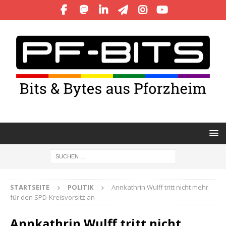
STARTSEITE
POLITIK
Annkathrin Wulff tritt nicht mehr
für den SPD-Kreisvorsitz an
Annkathrin Wulff tritt nicht