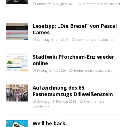
Mittwoch, 5. August 2026
Kommentare deaktiviert
Lesetipp: „Die Brezel“ von Pascal
Cames
Samstag, 6. Juni 2026
Kommentare deaktiviert
Stadtwiki Pforzheim-Enz wieder
online
Freitag, 8. Mai 2026
Kommentare deaktiviert
Aufzeichnung des 65.
Fasnetsumzugs Dillweißenstein
Sonntag, 15. Februar 2026
Kommentare
deaktiviert
We’ll be back.