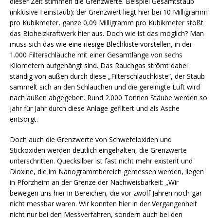
dieser Zeit stimmen die Grenzwerte. Beispiel Gesamtstaub
(inklusive Feinstaub): der Grenzwert liegt hier bei 10 Milligramm
pro Kubikmeter, ganze 0,09 Milligramm pro Kubikmeter stößt
das Bioheizkraftwerk hier aus. Doch wie ist das möglich? Man
muss sich das wie eine riesige Blechkiste vorstellen, in der
1.000 Filterschläuche mit einer Gesamtlänge von sechs
Kilometern aufgehängt sind. Das Rauchgas strömt dabei
ständig von außen durch diese „Filterschlauchkiste“, der Staub
sammelt sich an den Schläuchen und die gereinigte Luft wird
nach außen abgegeben. Rund 2.000 Tonnen Stäube werden so
Jahr für Jahr durch diese Anlage gefiltert und als Asche
entsorgt.
Doch auch die Grenzwerte von Schwefeloxiden und
Stickoxiden werden deutlich eingehalten, die Grenzwerte
unterschritten. Quecksilber ist fast nicht mehr existent und
Dioxine, die im Nanogrammbereich gemessen werden, liegen
in Pforzheim an der Grenze der Nachweisbarkeit: „Wir
bewegen uns hier in Bereichen, die vor zwölf Jahren noch gar
nicht messbar waren. Wir konnten hier in der Vergangenheit
nicht nur bei den Messverfahren, sondern auch bei den