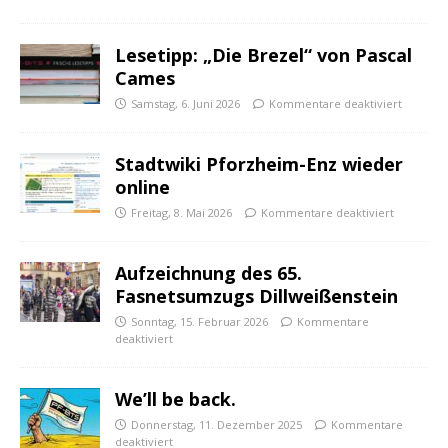
Lesetipp: „Die Brezel“ von Pascal
Cames
Samstag, 6. Juni 2026
Kommentare deaktiviert
Stadtwiki Pforzheim-Enz wieder
online
Freitag, 8. Mai 2026
Kommentare deaktiviert
Aufzeichnung des 65.
Fasnetsumzugs Dillweißenstein
Sonntag, 15. Februar 2026
Kommentare
deaktiviert
We’ll be back.
Donnerstag, 11. Dezember 2025
Kommentare
deaktiviert