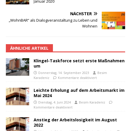
Januar 2020
NÄCHSTER
„WohnBAR“ als Dialogveranstaltung zu Leben und
Wohnen
ÄHNLICHE ARTIKEL
Klingel-Taskforce setzt erste Maßnahmen
um
Donnerstag, 14. September 2023
Besim
Karadeniz
Kommentare deaktiviert
Leichte Erholung auf dem Arbeitsmarkt im
Mai 2024
Dienstag, 4. Juni 2024
Besim Karadeniz
Kommentare deaktiviert
Anstieg der Arbeitslosigkeit im August
2022