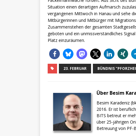
Fackelmahnwache fordert. Aus Sicht des Bündn
Situation einen derartigen Aufmarsch zuzula
vergangenen Mittwoch in Hanau und sehe die 
Mitbürgerinnen und Mitbürger mit Migrations
Zusammenstehen der gesamten Stadtgesellsc
geboten und ein unmissverständliches Signa
Platz einzuräumen.
23. FEBRUAR
BÜNDNIS "PFORZHEI
Über Besim Kar
Besim Karadeniz (bk
2016. Er ist berufli
BITS betreut er meh
über 25-jährigen On
Betreuung von PF-BI