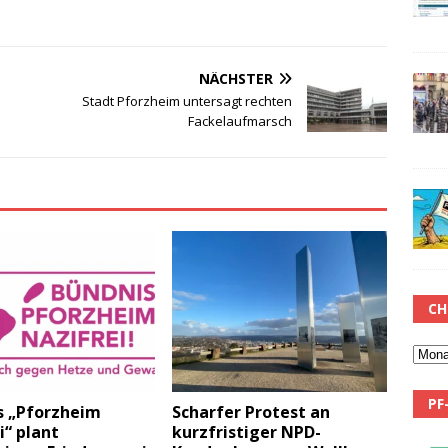
NÄCHSTER
Stadt Pforzheim untersagt rechten
Fackelaufmarsch
CH
PF
s „Pforzheim
Scharfer Protest an
i“ plant
kurzfristiger NPD-