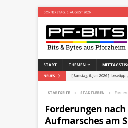
DONNERSTAG, 6. AUGUST 2026
START
THEMEN
MITTAGSTIS
[ Samstag, 6. Juni 2026 ]
Lesetipp:
NEUES
[ Freitag, 8. Mai 2026 ]
Stadtwiki P
STARTSEITE
STADTLEBEN
Forder
[ Sonntag, 15. Februar 2026 ]
Aufz
VERANSTALTUNGEN
Forderungen nach 
[ Donnerstag, 11. Dezember 2025 
Aufmarsches am S
[ Mittwoch, 5. August 2026 ]
Besim 