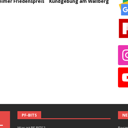
eimer Friedenspreis
Kundgebung am Wallberg
PF-BITS
NE
Was ist PF-BITS?
Besim