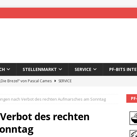
CH
STELLENMARKT
SERVICE
PF-BITS INT
 „Die Brezel“ von Pascal Cames
SERVICE
forzheim-Enz wieder online
STADTLEBEN
PF
ungen nach Verbot des rechten Aufmarsches am Sonntag
eichnung des 65. Fasnetsumzugs Dillweißenstein
Verbot des rechten
]
We’ll be back.
PF-BITS INTERN
onntag
Karadeniz: Der Mann hinter PF-Bits lebt nicht mehr
ALLGEMEIN