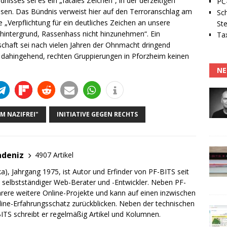
isses sei es ein „fatales Zeichen“, in der derzeitigen
PC-
ssen. Das Bündnis verweist hier auf den Terroranschlag am
Sc
„Verpflichtung für ein deutliches Zeichen an unsere
Ste
hintergrund, Rassenhass nicht hinzunehmen“. Ein
Tax
haft sei nach vielen Jahren der Ohnmacht dringend
l dahingehend, rechten Gruppierungen in Pforzheim keinen
NE
M NAZIFREI"
INITIATIVE GEGEN RECHTS
adeniz
4907 Artikel
a), Jahrgang 1975, ist Autor und Erfinder von PF-BITS seit
ch selbstständiger Web-Berater und -Entwickler. Neben PF-
rere weitere Online-Projekte und kann auf einen inzwischen
line-Erfahrungsschatz zurückblicken. Neben der technischen
TS schreibt er regelmäßig Artikel und Kolumnen.