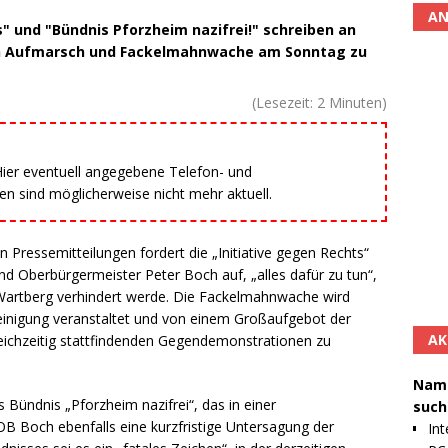
AN
" und "Bündnis Pforzheim nazifrei!" schreiben an
en Aufmarsch und Fackelmahnwache am Sonntag zu
(Lesezeit:
2
Minuten)
 Hier eventuell angegebene Telefon- und
 sind möglicherweise nicht mehr aktuell.
 Pressemitteilungen fordert die „Initiative gegen Rechts“
nd Oberbürgermeister Peter Boch auf, „alles dafür zu tun“,
artberg verhindert werde. Die Fackelmahnwache wird
ereinigung veranstaltet und von einem Großaufgebot der
AK
eichzeitig stattfindenden Gegendemonstrationen zu
Namh
s Bündnis „Pforzheim nazifrei“, das in einer
such
OB Boch ebenfalls eine kurzfristige Untersagung der
Int