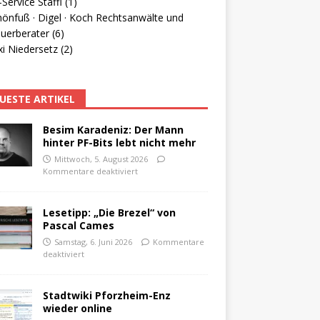
Service Staffl (1)
hönfuß · Digel · Koch Rechtsanwälte und
uerberater (6)
i Niedersetz (2)
UESTE ARTIKEL
Besim Karadeniz: Der Mann
hinter PF-Bits lebt nicht mehr
Mittwoch, 5. August 2026
Kommentare deaktiviert
Lesetipp: „Die Brezel“ von
Pascal Cames
Samstag, 6. Juni 2026
Kommentare
deaktiviert
Stadtwiki Pforzheim-Enz
wieder online