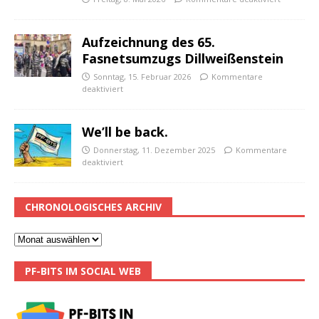
Aufzeichnung des 65.
Fasnetsumzugs Dillweißenstein
Sonntag, 15. Februar 2026
Kommentare
deaktiviert
We’ll be back.
Donnerstag, 11. Dezember 2025
Kommentare
deaktiviert
CHRONOLOGISCHES ARCHIV
PF-BITS IM SOCIAL WEB