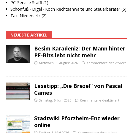
PC-Service Staffl (1)
Schönfuß · Digel · Koch Rechtsanwälte und Steuerberater (6)
Taxi Niedersetz (2)
NEUESTE ARTIKEL
Besim Karadeniz: Der Mann hinter
PF-Bits lebt nicht mehr
Mittwoch, 5. August 2026
Kommentare deaktiviert
Lesetipp: „Die Brezel“ von Pascal
Cames
Samstag, 6. Juni 2026
Kommentare deaktiviert
Stadtwiki Pforzheim-Enz wieder
online
Freitag, 8. Mai 2026
Kommentare deaktiviert