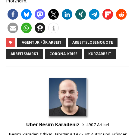
Pforzheim.
AGENTUR FÜR ARBEIT
ARBEITSLOSENQUOTE
ARBEITSMARKT
CORONA-KRISE
KURZARBEIT
Über Besim Karadeniz
4907 Artikel
Besim Karadeniz (bka), Jahrgang 1975, ist Autor und Erfinder