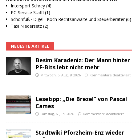
Intersport Schrey (4)
PC-Service Staffl (1)
Schönfuß · Digel · Koch Rechtsanwälte und Steuerberater (6)
Taxi Niedersetz (2)
NEUESTE ARTIKEL
Besim Karadeniz: Der Mann hinter
PF-Bits lebt nicht mehr
Mittwoch, 5. August 2026
Kommentare deaktiviert
Lesetipp: „Die Brezel“ von Pascal
Cames
Samstag, 6. Juni 2026
Kommentare deaktiviert
Stadtwiki Pforzheim-Enz wieder