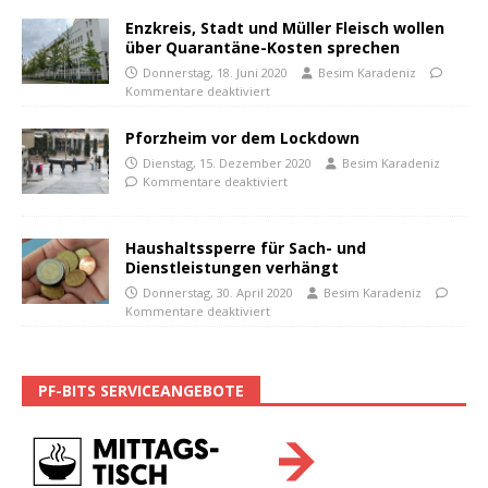
Enzkreis, Stadt und Müller Fleisch wollen
über Quarantäne-Kosten sprechen
Donnerstag, 18. Juni 2020
Besim Karadeniz
Kommentare deaktiviert
Pforzheim vor dem Lockdown
Dienstag, 15. Dezember 2020
Besim Karadeniz
Kommentare deaktiviert
Haushaltssperre für Sach- und
Dienstleistungen verhängt
Donnerstag, 30. April 2020
Besim Karadeniz
Kommentare deaktiviert
PF-BITS SERVICEANGEBOTE