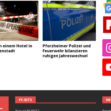
n einem Hotel in
Pforzheimer Polizei und
nenstadt
Feuerwehr bilanzieren
ruhigen Jahreswechsel
PF-BITS
NE
Was ist PF-BITS?
Besim