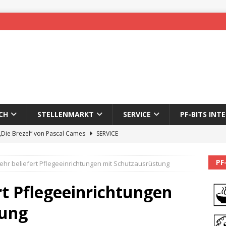
CH
STELLENMARKT
SERVICE
PF-BITS INT
 „Die Brezel“ von Pascal Cames
SERVICE
forzheim-Enz wieder online
STADTLEBEN
PF
hr beliefert Pflegeeinrichtungen mit Schutzausrüstung
eichnung des 65. Fasnetsumzugs Dillweißenstein
rt Pflegeeinrichtungen
]
We’ll be back.
PF-BITS INTERN
tung
Karadeniz: Der Mann hinter PF-Bits lebt nicht mehr
ALLGEMEIN