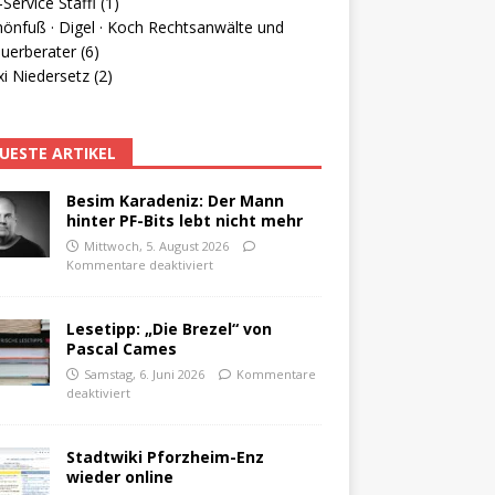
Service Staffl (1)
hönfuß · Digel · Koch Rechtsanwälte und
uerberater (6)
i Niedersetz (2)
UESTE ARTIKEL
Besim Karadeniz: Der Mann
hinter PF-Bits lebt nicht mehr
Mittwoch, 5. August 2026
Kommentare deaktiviert
Lesetipp: „Die Brezel“ von
Pascal Cames
Samstag, 6. Juni 2026
Kommentare
deaktiviert
Stadtwiki Pforzheim-Enz
wieder online