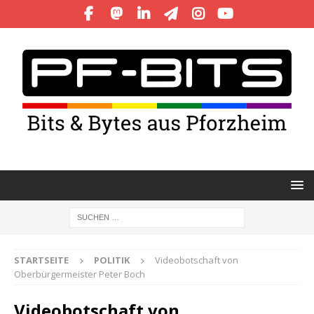
STARTSEITE
POLITIK
Videobotschaft von
Oberbürgermeister Peter Boch
Videobotschaft von