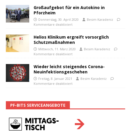
Großaufgebot für ein Autokino in
Pforzheim
Donnerstag, 30. April 2020
Besim Karadeniz
Kommentare deaktiviert
Helios Klinikum ergreift vorsorglich
Schutzmaßnahmen
Mittwoch, 11. März 2020
Besim Karadeniz
Kommentare deaktiviert
Wieder leicht steigendes Corona-
Neuinfektionsgeschehen
Freitag, 8. Januar 2021
Besim Karadeniz
Kommentare deaktiviert
PF-BITS SERVICEANGEBOTE