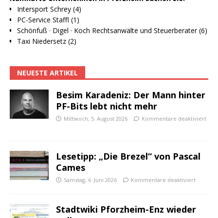
Intersport Schrey (4)
PC-Service Staffl (1)
Schönfuß · Digel · Koch Rechtsanwälte und Steuerberater (6)
Taxi Niedersetz (2)
NEUESTE ARTIKEL
Besim Karadeniz: Der Mann hinter
PF-Bits lebt nicht mehr
Mittwoch, 5. August 2026
Kommentare deaktiviert
Lesetipp: „Die Brezel“ von Pascal
Cames
Samstag, 6. Juni 2026
Kommentare deaktiviert
Stadtwiki Pforzheim-Enz wieder