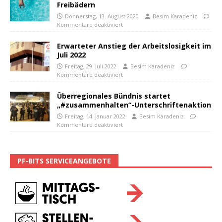
Freibädern
Donnerstag, 13. August 2020
Besim Karadeniz
Kommentare deaktiviert
Erwarteter Anstieg der Arbeitslosigkeit im
Juli 2022
Freitag, 29. Juli 2022
Besim Karadeniz
Kommentare deaktiviert
Überregionales Bündnis startet
„#zusammenhalten“-Unterschriftenaktion
Freitag, 14. Januar 2022
Besim Karadeniz
Kommentare deaktiviert
PF-BITS SERVICEANGEBOTE