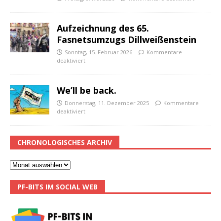
Aufzeichnung des 65.
Fasnetsumzugs Dillweißenstein
Sonntag, 15. Februar 2026
Kommentare
deaktiviert
We’ll be back.
Donnerstag, 11. Dezember 2025
Kommentare
deaktiviert
CHRONOLOGISCHES ARCHIV
PF-BITS IM SOCIAL WEB