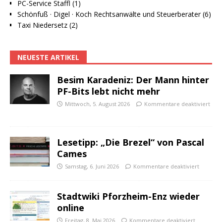
PC-Service Staffl (1)
Schönfuß · Digel · Koch Rechtsanwälte und Steuerberater (6)
Taxi Niedersetz (2)
NEUESTE ARTIKEL
Besim Karadeniz: Der Mann hinter
PF-Bits lebt nicht mehr
Mittwoch, 5. August 2026
Kommentare deaktiviert
Lesetipp: „Die Brezel“ von Pascal
Cames
Samstag, 6. Juni 2026
Kommentare deaktiviert
Stadtwiki Pforzheim-Enz wieder
online
Freitag, 8. Mai 2026
Kommentare deaktiviert