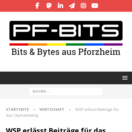
STARTSEITE
WIRTSCHAFT
WSP erlässt Beiträge für
das Citymarketing
WSP erlässt Beiträge für das