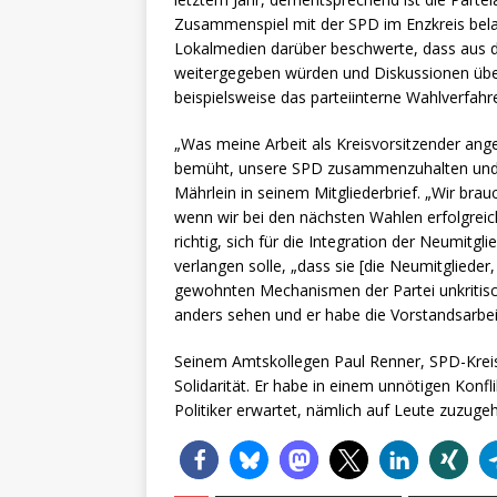
Zusammenspiel mit der SPD im Enzkreis belast
Lokalmedien darüber beschwerte, dass aus 
weitergegeben würden und Diskussionen ü
beispielsweise das parteiinterne Wahlverfah
„Was meine Arbeit als Kreisvorsitzender ang
bemüht, unsere SPD zusammenzuhalten und den
Mährlein in seinem Mitgliederbrief. „Wir bra
wenn wir bei den nächsten Wahlen erfolgreic
richtig, sich für die Integration der Neumitg
verlangen solle, „dass sie [die Neumitglieder
gewohnten Mechanismen der Partei unkritisc
anders sehen und er habe die Vorstandsarbei
Seinem Amtskollegen Paul Renner, SPD-Kreisv
Solidarität. Er habe in einem unnötigen Kon
Politiker erwartet, nämlich auf Leute zuzugeh