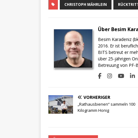
CHRISTOPH MÄHRLEIN
RÜCKTRIT
Über Besim Kar
Besim Karadeniz (bk
2016. Er ist berufli
BITS betreut er meh
über 25-jährigen On
Betreuung von PF-BI
VORHERIGER
„Rathausbienen“ sammeln 100
Kilogramm Honig