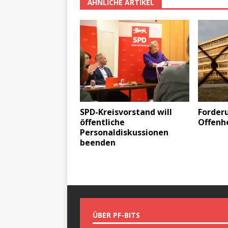
ÄHNLICHE ARTIKEL
SPD-Kreisvorstand will
Forder
öffentliche
Offenhe
Personaldiskussionen
beenden
ÜBER PF-BITS