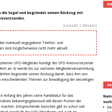
AN
n die Segel und begründet seinen Rückzug mit
eisvorstandes.
(Lesezeit:
2
Minuten)
 Hier eventuell angegebene Telefon- und
 sind möglicherweise nicht mehr aktuell.
rzheimer SPD-Mitglieder kündigt der SPD-Kreisvorsitzende
Amt an. Er werde bis zur nächsten Mitgliederversammlung
ährlein begründet seinen Rückzug damit, dass ihm von
n entscheidenden Themen zur Bewältigung der derzeitigen
AK
te Anfang des Jahres seine Kandidatur für das
Namh
zkreis bekanntgegebenund will diesen Posten der
such
ig machen. Entsprechende Gerüchte gibt es schon seit
Int
iarbeit innerhalb der SPD Pforzheim und auch im