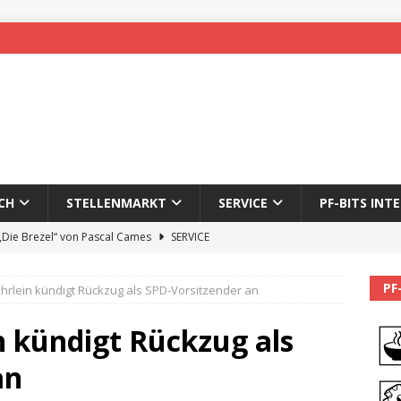
CH
STELLENMARKT
SERVICE
PF-BITS INT
 „Die Brezel“ von Pascal Cames
SERVICE
forzheim-Enz wieder online
STADTLEBEN
PF
hrlein kündigt Rückzug als SPD-Vorsitzender an
eichnung des 65. Fasnetsumzugs Dillweißenstein
n kündigt Rückzug als
]
We’ll be back.
PF-BITS INTERN
an
Karadeniz: Der Mann hinter PF-Bits lebt nicht mehr
ALLGEMEIN