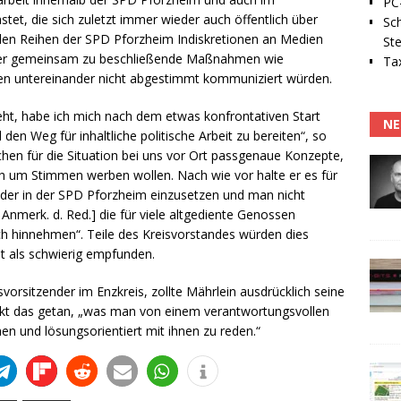
PC-
et, die sich zuletzt immer wieder auch öffentlich über
Sc
den Reihen der SPD Pforzheim Indiskretionen an Medien
Ste
ber gemeinsam zu beschließende Maßnahmen wie
Tax
ren untereinander nicht abgestimmt kommuniziert würden.
eht, habe ich mich nach dem etwas konfrontativen Start
NE
 Weg für inhaltliche politische Arbeit zu bereiten“, so
uchen für die Situation bei uns vor Ort passgenaue Konzepte,
h um Stimmen werben wollen. Nach wie vor halte er es für
lieder in der SPD Pforzheim einzusetzen und man nicht
, Anmerk. d. Red.] die für viele altgediente Genossen
h hinnehmen“. Teile des Kreisvorstandes würden dies
t als schwierig empfunden.
orsitzender im Enzkreis, zollte Mährlein ausdrücklich seine
flikt das getan, „was man von einem verantwortungsvollen
en und lösungsorientiert mit ihnen zu reden.“