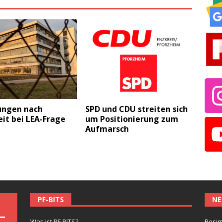
ungen nach
SPD und CDU streiten sich
it bei LEA-Frage
um Positionierung zum
Aufmarsch
PF-BITS
NE
Was ist PF-BITS?
Besim