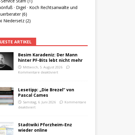
Service Staffl (1)
hönfuß · Digel · Koch Rechtsanwälte und
uerberater (6)
i Niedersetz (2)
UESTE ARTIKEL
Besim Karadeniz: Der Mann
hinter PF-Bits lebt nicht mehr
Mittwoch, 5. August 2026
Kommentare deaktiviert
Lesetipp: „Die Brezel“ von
Pascal Cames
Samstag, 6. Juni 2026
Kommentare
deaktiviert
Stadtwiki Pforzheim-Enz
wieder online