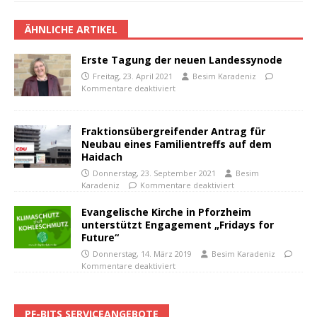
ÄHNLICHE ARTIKEL
Erste Tagung der neuen Landessynode
Freitag, 23. April 2021
Besim Karadeniz
Kommentare deaktiviert
Fraktionsübergreifender Antrag für
Neubau eines Familientreffs auf dem
Haidach
Donnerstag, 23. September 2021
Besim
Karadeniz
Kommentare deaktiviert
Evangelische Kirche in Pforzheim
unterstützt Engagement „Fridays for
Future“
Donnerstag, 14. März 2019
Besim Karadeniz
Kommentare deaktiviert
PF-BITS SERVICEANGEBOTE