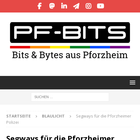
STARTSEITE
BLAULICHT
Segways für die Pforzheimer
Polizei
Segways für die Pforzheimer