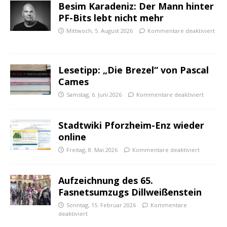
Besim Karadeniz: Der Mann hinter
PF-Bits lebt nicht mehr
Mittwoch, 5. August 2026
Kommentare deaktiviert
Lesetipp: „Die Brezel“ von Pascal
Cames
Samstag, 6. Juni 2026
Kommentare deaktiviert
Stadtwiki Pforzheim-Enz wieder
online
Freitag, 8. Mai 2026
Kommentare deaktiviert
Aufzeichnung des 65.
Fasnetsumzugs Dillweißenstein
Sonntag, 15. Februar 2026
Kommentare
deaktiviert