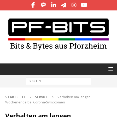
STARTSEITE
SERVICE
Verhalten am langen
Wochenende bei Corona-Symptomen
Verhalten am langen